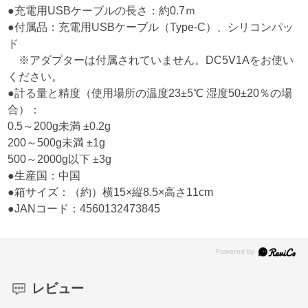
●充電用USBケーブルの長さ：約0.7ｍ
●付属品：充電用USBケーブル（Type-C）、シリコンパッ
ド
※アダプターは付属されていません。DC5V1Aをお使い
ください。
●計る量と精度（使用場所の温度23±5℃ 湿度50±20％の場
合）：
0.5～200g未満 ±0.2g
200～500g未満 ±1g
500～2000g以下 ±3g
●生産国：中国
●箱サイズ：（約）横15×縦8.5×高さ11cm
●JANコード：4560132473845
レビュー