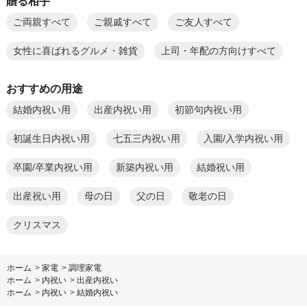
贈る相手
ご両親すべて
ご親戚すべて
ご友人すべて
女性に喜ばれるグルメ・雑貨
上司・年配の方向けすべて
おすすめの用途
結婚内祝い用
出産内祝い用
初節句内祝い用
初誕生日内祝い用
七五三内祝い用
入園/入学内祝い用
卒園/卒業内祝い用
新築内祝い用
結婚祝い用
出産祝い用
母の日
父の日
敬老の日
クリスマス
ホーム
>
家電
>
調理家電
ホーム
>
内祝い
>
出産内祝い
ホーム
>
内祝い
>
結婚内祝い