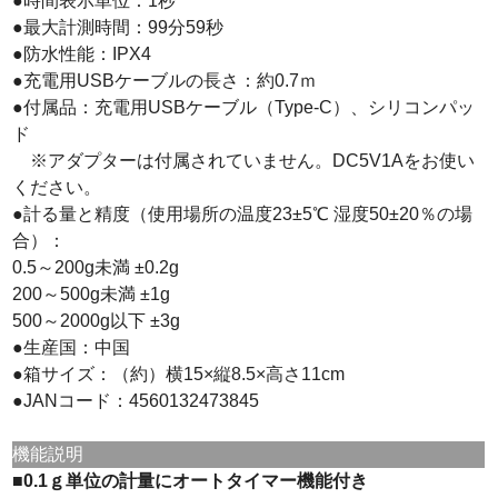
●時間表示単位：1秒
●最大計測時間：99分59秒
●防水性能：IPX4
●充電用USBケーブルの長さ：約0.7ｍ
●付属品：充電用USBケーブル（Type-C）、シリコンパッ
ド
※アダプターは付属されていません。DC5V1Aをお使い
ください。
●計る量と精度（使用場所の温度23±5℃ 湿度50±20％の場
合）：
0.5～200g未満 ±0.2g
200～500g未満 ±1g
500～2000g以下 ±3g
●生産国：中国
●箱サイズ：（約）横15×縦8.5×高さ11cm
●JANコード：4560132473845
機能説明
■0.1ｇ単位の計量にオートタイマー機能付き