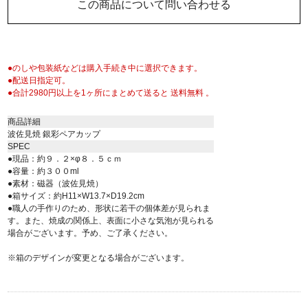
この商品について問い合わせる
●のしや包装紙などは購入手続き中に選択できます。
●配送日指定可。
●合計2980円以上を1ヶ所にまとめて送ると 送料無料 。
商品詳細
波佐見焼 銀彩ペアカップ
SPEC
●現品：約９．２×φ８．５ｃｍ
●容量：約３００ml
●素材：磁器（波佐見焼）
●箱サイズ：約H11×W13.7×D19.2cm
●職人の手作りのため、形状に若干の個体差が見られま
す。また、焼成の関係上、表面に小さな気泡が見られる
場合がございます。予め、ご了承ください。
※箱のデザインが変更となる場合がございます。