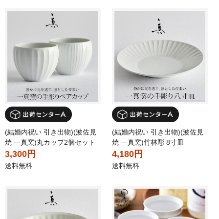
(結婚内祝い 引き出物)(波佐見
(結婚内祝い 引き出物)(波佐見
焼 一真窯)丸カップ2個セット
焼 一真窯)竹林彫 8寸皿
3,300円
4,180円
送料無料
送料無料