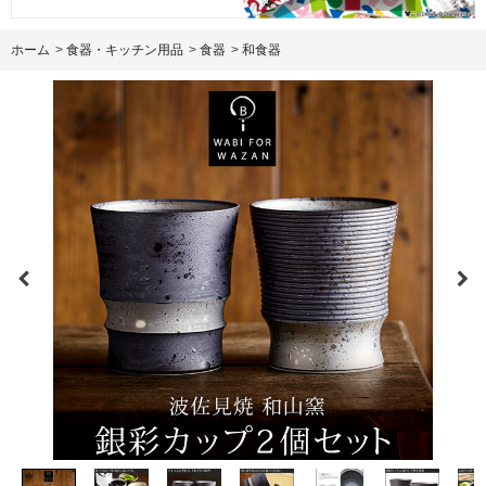
ホーム
>
食器・キッチン用品
>
食器
>
和食器