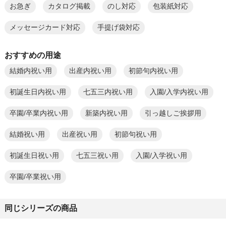
お急ぎ
カタログ掲載
のし対応
包装紙対応
メッセージカード対応
手提げ袋対応
おすすめの用途
結婚内祝い用
出産内祝い用
初節句内祝い用
初誕生日内祝い用
七五三内祝い用
入園/入学内祝い用
卒園/卒業内祝い用
新築内祝い用
引っ越しご挨拶用
結婚祝い用
出産祝い用
初節句祝い用
初誕生日祝い用
七五三祝い用
入園/入学祝い用
卒園/卒業祝い用
同じシリーズの商品