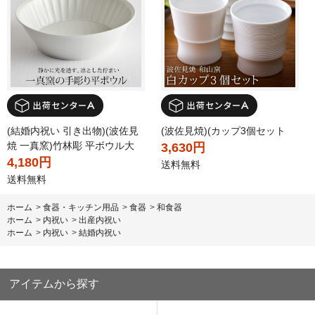
(結婚内祝い 引き出物)(波佐見
(波佐見焼)(カップ3個セット
焼 一真窯)竹林彫 平ボウル大
3,630円
4,180円
送料無料
送料無料
ホーム
>
食器・キッチン用品
>
食器
>
和食器
ホーム
>
内祝い
>
出産内祝い
ホーム
>
内祝い
>
結婚内祝い
アイテムから探す