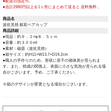
●配送日指定可。
●合計2980円以上を1ヶ所にまとめて送ると 送料無料 。
商品名
波佐見焼 銀彩ペアカップ
商品詳細
●現品：約９．２×φ８．５ｃｍ
●容量：約３００ml
●素材：磁器（波佐見焼）
●箱サイズ：約H11×W13.7×D19.2cm
●職人の手作りのため、形状に若干の個体差が見られま
す。また、焼成の関係上、表面に小さな気泡が見られる場
合がございます。予め、ご了承ください。
※箱のデザインが変更となる場合がございます。