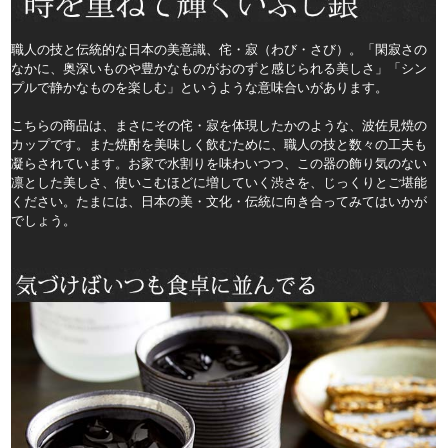
職人の技と伝統的な日本の美意識、侘・寂（わび・さび）。「閑寂さの
なかに、奥深いものや豊かなものがおのずと感じられる美しさ」「シン
プルで静かなものを楽しむ」というような意味合いがあります。
こちらの商品は、まさにその侘・寂を体現したかのような、波佐見焼の
カップです。また焼酎を美味しく飲むために、職人の技と数々の工夫も
凝らされています。お家で水割りを味わいつつ、この器の飾り気のない
凛とした美しさ、使いこむほどに増していく渋さを、じっくりとご堪能
ください。たまには、日本の美・文化・伝統に向き合ってみてはいかが
でしょう。