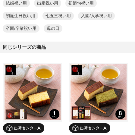
結婚祝い用
出産祝い用
初節句祝い用
初誕生日祝い用
七五三祝い用
入園/入学祝い用
卒園/卒業祝い用
母の日
同じシリーズの商品