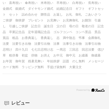
い 喜寿祝い 傘寿祝い 米寿祝い 卒寿祝い 白寿祝い 長寿祝い
金婚式 銀婚式 ダイヤモンド婚式 結婚記念日 ギフト ギフトセッ
ト セット 詰め合わせ 贈答品 お返し お礼 御礼 ごあいさつ
ご挨拶 御挨拶 プレゼント お見舞い お見舞御礼 お餞別 引越
し 引越しご挨拶 記念日 誕生日 父の日 母の日 敬老の日 記念
品 卒業記念品 定年退職記念品 ゴルフコンペ コンペ景品 景品
賞品 粗品 お香典返し 香典返し 志 満中陰志 弔事 会葬御礼
法要 法要引き出物 法要引出物 法事 法事引き出物 法事引出物
忌明け 四十九日 七七日忌明け志 一周忌 三回忌 回忌法要 偲び
草 粗供養 初盆 供物 お供え お中元 御中元 お歳暮 御歳暮
お年賀 御年賀 残暑見舞い 年始挨拶 話題 のし無料 メッセージ
カード無料 ラッピング無料 手提げ袋無料 大量注文
レビュー