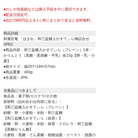
●のしや包装紙などは購入手続き中に選択できます。
●配送日指定可。
●合計2980円以上を1ヶ所にまとめて送ると送料無料。
商品詳細
和菓匠菴 「ほまれ」和三盆糖入かすてぃら御詰合せ
SPEC
●商品内容：和三盆糖入かすてぃら（プレーン）1本・
かりんとう（黒糖・黒胡麻・牛乳）各15g【卵・乳・小
麦】
●箱サイズ：箱207×194×57mm
●商品重量：400g
●生産国：JPN
当食品につきまして
食品名：菓子類/カステラ/その他
原材料（詰め合わせ内容に依る）：
【和三盆糖入かすてぃら（プレーン）】
砂糖・卵・小麦粉・水飴・和三盆糖
【和三盆糖入かすてぃら（抹茶）】
砂糖・卵・小麦粉・水飴・抹茶・クロレラ・和三盆糖
【黒糖かりん糖】
小麦粉・黒糖・てん菜糖・植物油脂・イースト・脱脂小