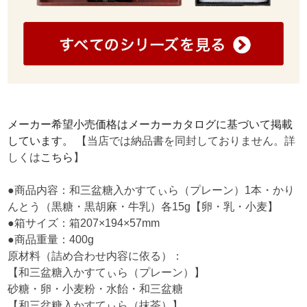
メーカー希望小売価格はメーカーカタログに基づいて掲載
しています。
【当店では納品書を同封しておりません。詳
しくは
こちら
】
●商品内容：和三盆糖入かすてぃら（プレーン）1本・かり
んとう（黒糖・黒胡麻・牛乳）各15g【卵・乳・小麦】
●箱サイズ：箱207×194×57mm
●商品重量：400g
原材料（詰め合わせ内容に依る）：
【和三盆糖入かすてぃら（プレーン）】
砂糖・卵・小麦粉・水飴・和三盆糖
【和三盆糖入かすてぃら（抹茶）】