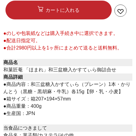
カートに入れる
●のしや包装紙などは購入手続き中に選択できます。
●配送日指定可。
●合計2980円以上を1ヶ所にまとめて送ると送料無料。
商品名
和菓匠菴 「ほまれ」和三盆糖入かすてぃら御詰合せ
商品詳細
●商品内容：和三盆糖入かすてぃら（プレーン）1本・かり
んとう（黒糖・黒胡麻・牛乳）各15g【卵・乳・小麦】
●箱サイズ：箱207×194×57mm
●商品重量：400g
●生産国：JPN
当食品につきまして
食品名：菓子類/カステラ/その他