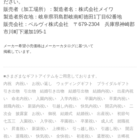
ださい。
販売者（加工場所）：製造者名：株式会社メイワ
製造者所在地：岐阜県羽島郡岐南町徳田1丁目62番地
販売会社：ベルヴィ株式会社 〒679-2304 兵庫県神崎郡
市川町下瀬加195-1
メーカー希望小売価格はメーカーカタログに基づいて
掲載しています。
■さまざまなギフトアイテムをご用意しております。
内祝 内祝い お祝い返し ウェディングギフト ブライダルギフト
引き出物 引出物 結婚引き出物 結婚引出物 結婚内祝い 出産内祝
い 命名内祝い 入園内祝い 入学内祝い 卒園内祝い 卒業内祝い
就職内祝い 新築内祝い 引越し内祝い 快気内祝い 開店内祝い 二
次会 披露宴 お祝い 御祝 結婚式 結婚祝い 出産祝い 初節句
七五三 入園祝い 入学祝い 卒園祝い 卒業祝い 成人式 就職祝
い 昇進祝い 新築祝い 上棟祝い 引っ越し祝い 引越し祝い 開店
祝い 退職祝い 快気祝い 全快祝い 初老祝い 還暦祝い 古稀祝