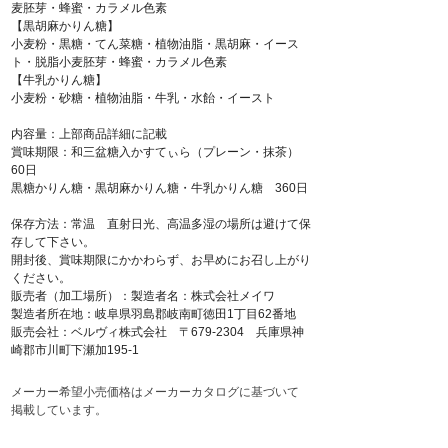
麦胚芽・蜂蜜・カラメル色素
【黒胡麻かりん糖】
小麦粉・黒糖・てん菜糖・植物油脂・黒胡麻・イース
ト・脱脂小麦胚芽・蜂蜜・カラメル色素
【牛乳かりん糖】
小麦粉・砂糖・植物油脂・牛乳・水飴・イースト
内容量：上部商品詳細に記載
賞味期限：和三盆糖入かすてぃら（プレーン・抹茶）
60日
黒糖かりん糖・黒胡麻かりん糖・牛乳かりん糖 360日
保存方法：常温 直射日光、高温多湿の場所は避けて保
存して下さい。
開封後、賞味期限にかかわらず、お早めにお召し上がり
ください。
販売者（加工場所）：製造者名：株式会社メイワ
製造者所在地：岐阜県羽島郡岐南町徳田1丁目62番地
販売会社：ベルヴィ株式会社 〒679-2304 兵庫県神
崎郡市川町下瀬加195-1
メーカー希望小売価格はメーカーカタログに基づいて
掲載しています。