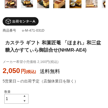
商品番号
o-M-471-031D
カステラ ギフト 和菓匠菴 「ほまれ」和三盆
糖入かすてぃら御詰合せ(NHMR-AE4)
メーカー希望小売価格 2,160円(税込)
2,050
円
送料無料
5営業日～の出荷予定（店舗休業日を除く）