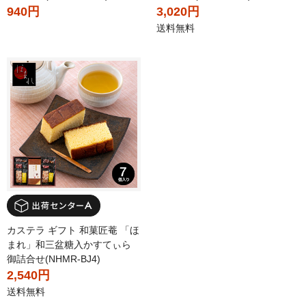
940円
3,020円
送料無料
カステラ ギフト 和菓匠菴 「ほ
まれ」和三盆糖入かすてぃら
御詰合せ(NHMR-BJ4)
2,540円
送料無料