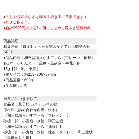
●のしや包装紙などは購入手続き中に選択できます。
●配送日指定可。
●合計2980円以上を1ヶ所にまとめて送ると送料無料。
商品詳細
和菓匠菴 「ほまれ」和三盆糖入かすてぃら御詰合せ
SPEC
●商品内容：和三盆糖入かすてぃら（プレーン・抹茶）
各1本・かりんとう（黒糖・黒胡麻・牛乳）各
15g【卵・乳・小麦】
●箱サイズ：箱213×306×57mm
●商品重量：690g
●生産国：JPN
当食品につきまして
食品名：菓子類/カステラ/その他
原材料（詰め合わせ内容に依る）：
【和三盆糖入かすてぃら（プレーン）】
砂糖・卵・小麦粉・水飴・和三盆糖
【和三盆糖入かすてぃら（抹茶）】
砂糖・卵・小麦粉・水飴・抹茶・クロレラ・和三盆糖
【黒糖かりん糖】