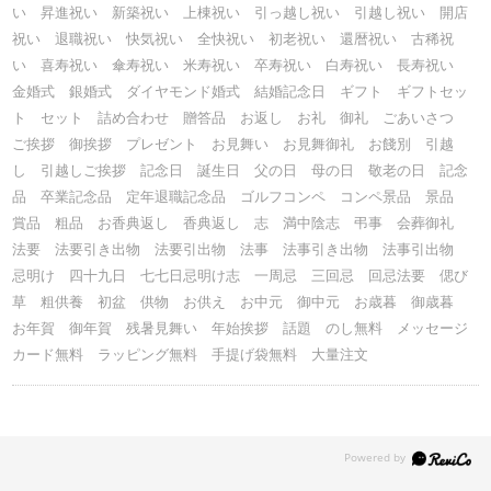
い 昇進祝い 新築祝い 上棟祝い 引っ越し祝い 引越し祝い 開店
祝い 退職祝い 快気祝い 全快祝い 初老祝い 還暦祝い 古稀祝
い 喜寿祝い 傘寿祝い 米寿祝い 卒寿祝い 白寿祝い 長寿祝い
金婚式 銀婚式 ダイヤモンド婚式 結婚記念日 ギフト ギフトセッ
ト セット 詰め合わせ 贈答品 お返し お礼 御礼 ごあいさつ
ご挨拶 御挨拶 プレゼント お見舞い お見舞御礼 お餞別 引越
し 引越しご挨拶 記念日 誕生日 父の日 母の日 敬老の日 記念
品 卒業記念品 定年退職記念品 ゴルフコンペ コンペ景品 景品
賞品 粗品 お香典返し 香典返し 志 満中陰志 弔事 会葬御礼
法要 法要引き出物 法要引出物 法事 法事引き出物 法事引出物
忌明け 四十九日 七七日忌明け志 一周忌 三回忌 回忌法要 偲び
草 粗供養 初盆 供物 お供え お中元 御中元 お歳暮 御歳暮
お年賀 御年賀 残暑見舞い 年始挨拶 話題 のし無料 メッセージ
カード無料 ラッピング無料 手提げ袋無料 大量注文