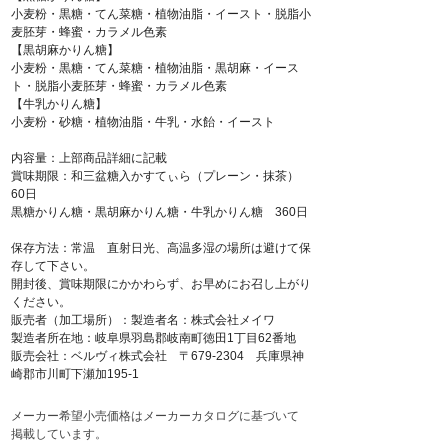
小麦粉・黒糖・てん菜糖・植物油脂・イースト・脱脂小
麦胚芽・蜂蜜・カラメル色素
【黒胡麻かりん糖】
小麦粉・黒糖・てん菜糖・植物油脂・黒胡麻・イース
ト・脱脂小麦胚芽・蜂蜜・カラメル色素
【牛乳かりん糖】
小麦粉・砂糖・植物油脂・牛乳・水飴・イースト
内容量：上部商品詳細に記載
賞味期限：和三盆糖入かすてぃら（プレーン・抹茶）
60日
黒糖かりん糖・黒胡麻かりん糖・牛乳かりん糖 360日
保存方法：常温 直射日光、高温多湿の場所は避けて保
存して下さい。
開封後、賞味期限にかかわらず、お早めにお召し上がり
ください。
販売者（加工場所）：製造者名：株式会社メイワ
製造者所在地：岐阜県羽島郡岐南町徳田1丁目62番地
販売会社：ベルヴィ株式会社 〒679-2304 兵庫県神
崎郡市川町下瀬加195-1
メーカー希望小売価格はメーカーカタログに基づいて
掲載しています。