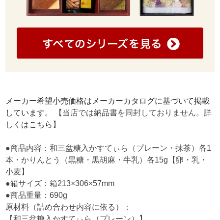
メーカー希望小売価格はメーカーカタログに基づいて掲載
しています。
【当店では納品書を同封しておりません。詳
しくは
こちら
】
●商品内容：和三盆糖入かすてぃら（プレーン・抹茶）各1
本・かりんとう（黒糖・黒胡麻・牛乳）各15g【卵・乳・
小麦】
●箱サイズ：箱213×306×57mm
●商品重量：690g
原材料（詰め合わせ内容に依る）：
【和三盆糖入かすてぃら（プレーン）】