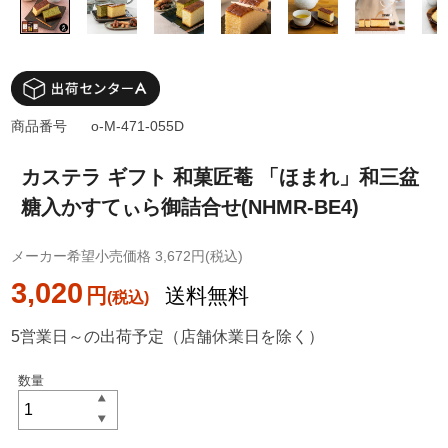
商品番号
o-M-471-055D
カステラ ギフト 和菓匠菴 「ほまれ」和三盆
糖入かすてぃら御詰合せ(NHMR-BE4)
メーカー希望小売価格 3,672円(税込)
3,020
円
送料無料
5営業日～の出荷予定（店舗休業日を除く）