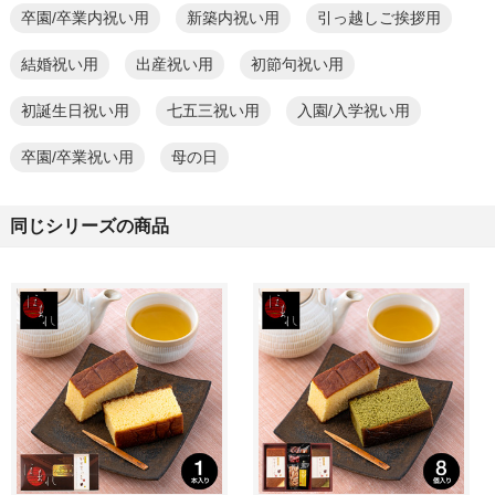
卒園/卒業内祝い用
新築内祝い用
引っ越しご挨拶用
結婚祝い用
出産祝い用
初節句祝い用
初誕生日祝い用
七五三祝い用
入園/入学祝い用
卒園/卒業祝い用
母の日
同じシリーズの商品