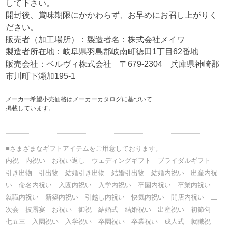
して下さい。
開封後、賞味期限にかかわらず、お早めにお召し上がりく
ださい。
販売者（加工場所）：製造者名：株式会社メイワ
製造者所在地：岐阜県羽島郡岐南町徳田1丁目62番地
販売会社：ベルヴィ株式会社 〒679-2304 兵庫県神崎郡
市川町下瀬加195-1
メーカー希望小売価格はメーカーカタログに基づいて
掲載しています。
■さまざまなギフトアイテムをご用意しております。
内祝 内祝い お祝い返し ウェディングギフト ブライダルギフト
引き出物 引出物 結婚引き出物 結婚引出物 結婚内祝い 出産内祝
い 命名内祝い 入園内祝い 入学内祝い 卒園内祝い 卒業内祝い
就職内祝い 新築内祝い 引越し内祝い 快気内祝い 開店内祝い 二
次会 披露宴 お祝い 御祝 結婚式 結婚祝い 出産祝い 初節句
七五三 入園祝い 入学祝い 卒園祝い 卒業祝い 成人式 就職祝