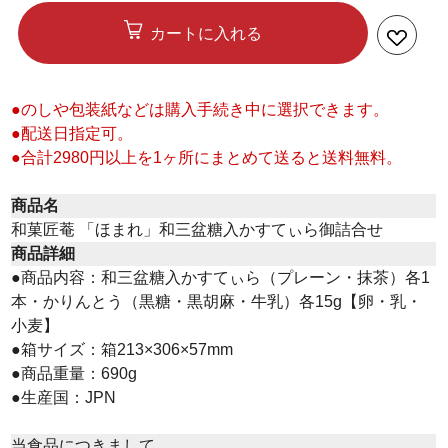
カートに入れる
●のしや包装紙などは購入手続き中に選択できます。
●配送日指定可。
●合計2980円以上を1ヶ所にまとめて送ると送料無料。
商品名
和菓匠菴 「ほまれ」和三盆糖入かすてぃら御詰合せ
商品詳細
●商品内容：和三盆糖入かすてぃら（プレーン・抹茶）各1
本・かりんとう（黒糖・黒胡麻・牛乳）各15g【卵・乳・
小麦】
●箱サイズ：箱213×306×57mm
●商品重量：690g
●生産国：JPN
当食品につきまして