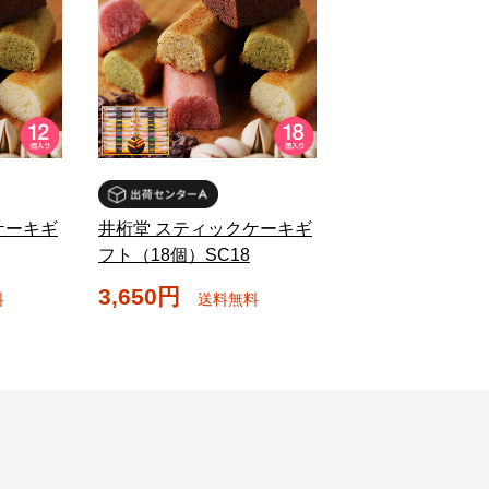
ケーキギ
井桁堂 スティックケーキギ
フト（18個）SC18
3,650円
料
送料無料