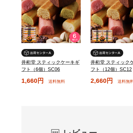
井桁堂 スティックケーキギ
井桁堂 スティック
フト（6個）SC06
フト（12個）SC12
1,660円
2,660円
送料無料
送料無
レビュー