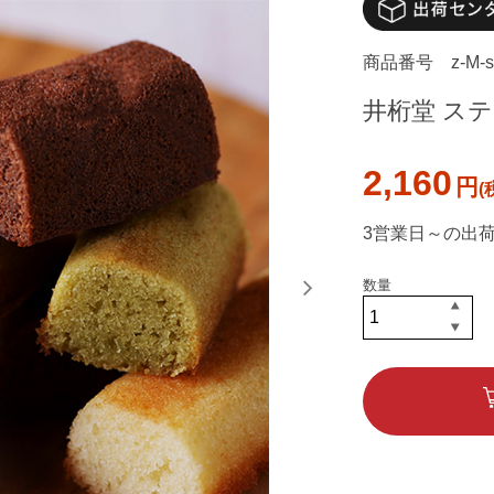
商品番号
z-M-s
井桁堂 ス
2,160
円
3営業日～の出