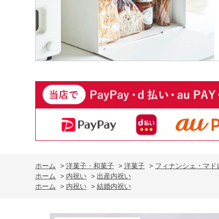
ホーム
>
洋菓子・和菓子
>
洋菓子
>
フィナンシェ・マド
ホーム
>
内祝い
>
出産内祝い
ホーム
>
内祝い
>
結婚内祝い