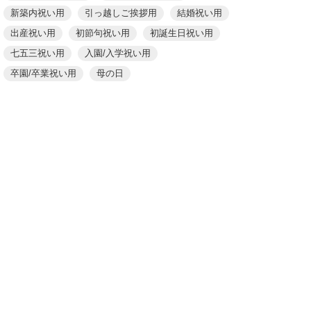
新築内祝い用
引っ越しご挨拶用
結婚祝い用
出産祝い用
初節句祝い用
初誕生日祝い用
七五三祝い用
入園/入学祝い用
卒園/卒業祝い用
母の日