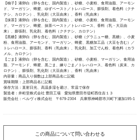
【柚子】液卵白（卵を含む、国内製造）、砂糖、小麦粉、食用油脂、アーモン
ド、マーガリン、蜂蜜、ゆずペースト／トレハロース、膨張剤、着色料（クチ
ナシ、カロテン）、乳化剤（大豆由来）、香料（乳由来）
【抹茶】液卵白（卵を含む、国内製造）、砂糖、小麦粉、食用油脂、アーモン
ド、マーガリン、蜂蜜、抹茶ペースト／トレハロース、香料（乳・大豆由
来）、膨張剤、乳化剤、着色料（クチナシ、カロテン）
【黒糖】液卵白（卵を含む、国内製造）、砂糖（グラニュー糖、黒糖）、小麦
粉、食用油脂、アーモンド、マーガリン、蜂蜜、黒糖加工品（大豆を含む）／
トレハロース、膨張剤、香料（乳由来）、乳化剤、加工でん粉、着色料（カラ
メル、カロテン）
【ごま】液卵白（卵を含む、国内製造）、砂糖、小麦粉、マーガリン、食用油
脂、アーモンド、蜂蜜、黒ごま、練りごま／トレハロース、着色料（炭末、カ
ロテン）、膨張剤、乳化剤（大豆由来）、香料（乳由来）
内容量：商品入り個数は上部商品名に記載
賞味期限：上部商品名に記載
保存方法：直射日光、高温多湿を避け、常温で保存
製造者：井桁堂株式会社 豊田工場 愛知県豊田市堤町西住吉１３
販売会社：ベルヴィ株式会社 〒679-2304 兵庫県神崎郡市川町下瀬加195-1
この商品について問い合わせる