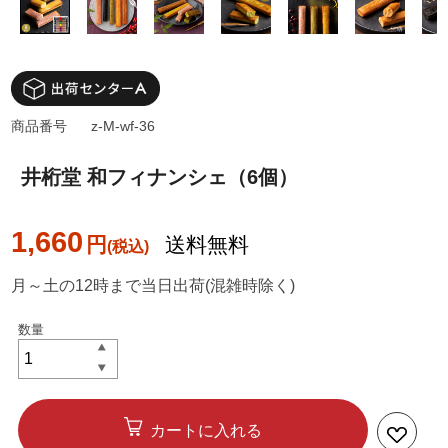
商品番号
z-M-wf-36
井桁堂 和フィナンシェ（6個）
1,660
円
送料無料
月～土の12時まで当日出荷(混雑時除く)
カートに入れる