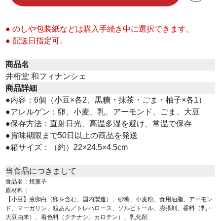
● のしや包装紙などは購入手続き中に選択できます。
● 配送日指定可。
商品名
井桁堂 和フィナンシェ
商品詳細
●内容：6個（小豆×各2、黒糖・抹茶・ごま・柚子×各1）
●アレルゲン：卵、小麦、乳、アーモンド、ごま、大豆
●保存方法：直射日光、高温多湿を避け、常温で保存
●賞味期限まで50日以上の商品を発送
●箱サイズ：（約）22×24.5×4.5cm
当食品につきまして
食品名：焼菓子
原材料：
【小豆】液卵白（卵を含む、国内製造）、砂糖、小麦粉、食用油脂、アーモン
ド、マーガリン、粒あん／トレハロース、ソルビトール、膨張剤、香料（乳・
大豆由来）、着色料（クチナシ、カロテン）、乳化剤