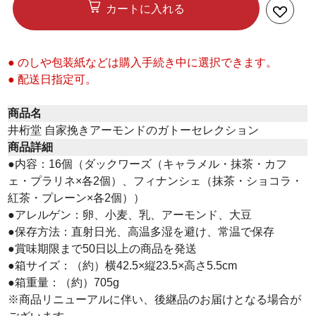
カートに入れる
● のしや包装紙などは購入手続き中に選択できます。
● 配送日指定可。
商品名
井桁堂 自家挽きアーモンドのガトーセレクション
商品詳細
●内容：16個（ダックワーズ（キャラメル・抹茶・カフ
ェ・プラリネ×各2個）、フィナンシェ（抹茶・ショコラ・
紅茶・プレーン×各2個））
●アレルゲン：卵、小麦、乳、アーモンド、大豆
●保存方法：直射日光、高温多湿を避け、常温で保存
●賞味期限まで50日以上の商品を発送
●箱サイズ：（約）横42.5×縦23.5×高さ5.5cm
●箱重量：（約）705g
※商品リニューアルに伴い、後継品のお届けとなる場合が