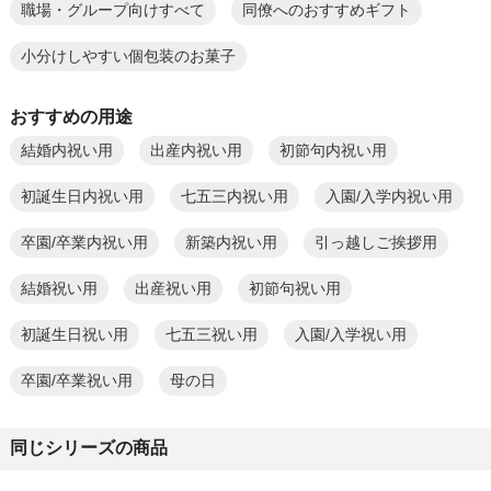
職場・グループ向けすべて
同僚へのおすすめギフト
小分けしやすい個包装のお菓子
おすすめの用途
結婚内祝い用
出産内祝い用
初節句内祝い用
初誕生日内祝い用
七五三内祝い用
入園/入学内祝い用
卒園/卒業内祝い用
新築内祝い用
引っ越しご挨拶用
結婚祝い用
出産祝い用
初節句祝い用
初誕生日祝い用
七五三祝い用
入園/入学祝い用
卒園/卒業祝い用
母の日
同じシリーズの商品