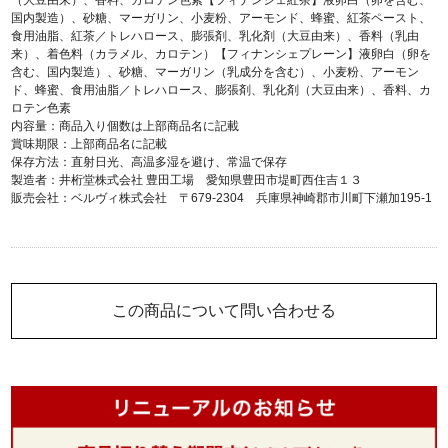
（大豆由来）、香料、カロテン色素【フィナンシェ紅茶】液卵白（卵を含む、
国内製造）、砂糖、マーガリン、小麦粉、アーモンド、蜂蜜、紅茶ペースト、
食用油脂、紅茶／トレハロース、膨張剤、乳化剤（大豆由来）、香料（乳由
来）、着色料（カラメル、カロテン）【フィナンシェプレーン】液卵白（卵を
含む、国内製造）、砂糖、マーガリン（乳成分を含む）、小麦粉、アーモン
ド、蜂蜜、食用油脂／トレハロース、膨張剤、乳化剤（大豆由来）、香料、カ
ロテン色素
内容量：商品入り個数は上部商品名に記載
賞味期限：上部商品名に記載
保存方法：直射日光、高温多湿を避け、常温で保存
製造者：井桁堂株式会社 豊田工場 愛知県豊田市堤町西住吉１３
販売会社：ベルヴィ株式会社 〒679-2304 兵庫県神崎郡市川町下瀬加195-1
この商品について問い合わせる