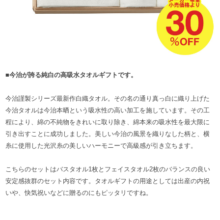
■今治が誇る純白の高吸水タオルギフトです。
今治謹製シリーズ最新作白織タオル。その名の通り真っ白に織り上げた
今治タオルは今治本晒という吸水性の高い加工を施しています。その工
程により、綿の不純物をきれいに取り除き、綿本来の吸水性を最大限に
引き出すことに成功しました。美しい今治の風景を織りなした柄と、横
糸に使用した光沢糸の美しいハーモニーで高級感が引き立ちます。
こちらのセットはバスタオル1枚とフェイスタオル2枚のバランスの良い
安定感抜群のセット内容です。タオルギフトの用途としては出産の内祝
いや、快気祝いなどに贈るのにもピッタリですね。