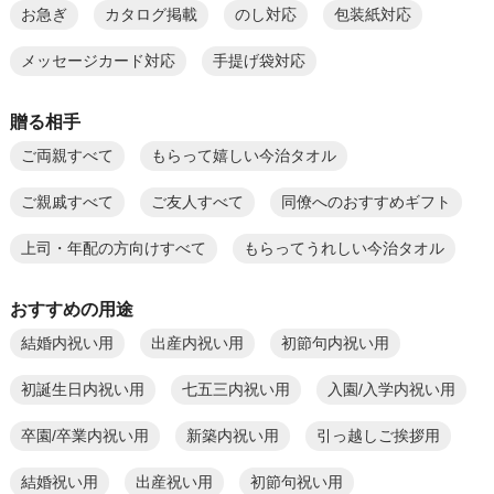
お急ぎ
カタログ掲載
のし対応
包装紙対応
メッセージカード対応
手提げ袋対応
贈る相手
ご両親すべて
もらって嬉しい今治タオル
ご親戚すべて
ご友人すべて
同僚へのおすすめギフト
上司・年配の方向けすべて
もらってうれしい今治タオル
おすすめの用途
結婚内祝い用
出産内祝い用
初節句内祝い用
初誕生日内祝い用
七五三内祝い用
入園/入学内祝い用
卒園/卒業内祝い用
新築内祝い用
引っ越しご挨拶用
結婚祝い用
出産祝い用
初節句祝い用