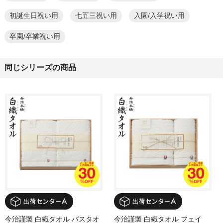
初誕生日祝い用
七五三祝い用
入園/入学祝い用
卒園/卒業祝い用
同じシリーズの商品
今治謹製 白織タオル バスタオ
今治謹製 白織タオル フェイ