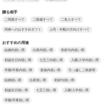
贈る相手
ご両親すべて
ご親戚すべて
ご友人すべて
同僚へのおすすめギフト
上司・年配の方向けすべて
おすすめの用途
結婚内祝い用
出産内祝い用
初節句内祝い用
初誕生日内祝い用
七五三内祝い用
入園/入学内祝い用
卒園/卒業内祝い用
新築内祝い用
引っ越しご挨拶用
結婚祝い用
出産祝い用
初節句祝い用
初誕生日祝い用
七五三祝い用
入園/入学祝い用
卒園/卒業祝い用