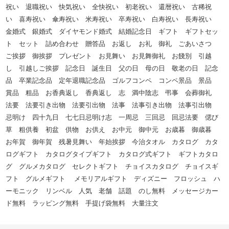
祝い 退職祝い 快気祝い 全快祝い 初老祝い 還暦祝い 古稀祝
い 喜寿祝い 傘寿祝い 米寿祝い 卒寿祝い 白寿祝い 長寿祝い
金婚式 銀婚式 ダイヤモンド婚式 結婚記念日 ギフト ギフトセッ
ト セット 詰め合わせ 贈答品 お返し お礼 御礼 ごあいさつ
ご挨拶 御挨拶 プレゼント お見舞い お見舞御礼 お餞別 引越
し 引越しご挨拶 記念日 誕生日 父の日 母の日 敬老の日 記念
品 卒業記念品 定年退職記念品 ゴルフコンペ コンペ景品 景品
賞品 粗品 お香典返し 香典返し 志 満中陰志 弔事 会葬御礼
法要 法要引き出物 法要引出物 法事 法事引き出物 法事引出物
忌明け 四十九日 七七日忌明け志 一周忌 三回忌 回忌法要 偲び
草 粗供養 初盆 供物 お供え お中元 御中元 お歳暮 御歳暮
お年賀 御年賀 残暑見舞い 年始挨拶 今治タオル カタログ カタ
ログギフト カタログタイプギフト カタログ式ギフト ギフトカタロ
グ グルメカタログ セレクトギフト チョイスカタログ チョイスギ
フト グルメギフト メモリアルギフト ディズニー フロッシュ ハ
ーモニック リンベル 人気 老舗 話題 のし無料 メッセージカー
ド無料 ラッピング無料 手提げ袋無料 大量注文