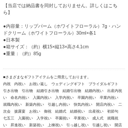
【当店では納品書を同封しておりません。詳しくは
こち
ら
】
●内容量：リップバーム（ホワイトフローラル）7g・ハン
ドクリーム（ホワイトフローラル）30ml×各1
●日本製
●箱サイズ：（約）横15×縦13×高さ4.1cm
●重量：（約）85g
■さまざまなギフトアイテムをご用意しております。
内祝 内祝い お祝い返し ウェディングギフト ブライダルギフト
引き出物 引出物 結婚引き出物 結婚引出物 結婚内祝い 出産内祝
い 命名内祝い 入園内祝い 入学内祝い 卒園内祝い 卒業内祝い
就職内祝い 新築内祝い 引越し内祝い 快気内祝い 開店内祝い 二
次会 披露宴 お祝い 御祝 結婚式 結婚祝い 出産祝い 初節句
七五三 入園祝い 入学祝い 卒園祝い 卒業祝い 成人式 就職祝
い 昇進祝い 新築祝い 上棟祝い 引っ越し祝い 引越し祝い 開店