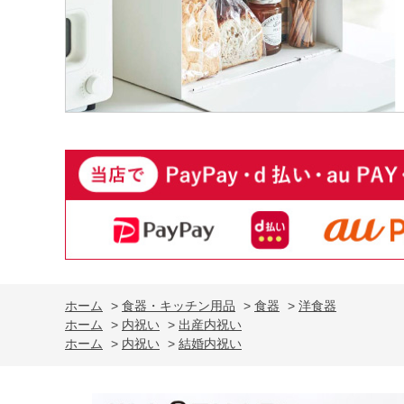
ホーム
>
食器・キッチン用品
>
食器
>
洋食器
ホーム
>
内祝い
>
出産内祝い
ホーム
>
内祝い
>
結婚内祝い