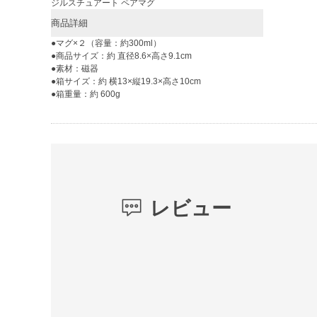
ジルスチュアート ペアマグ
商品詳細
●マグ×２（容量：約300ml）
●商品サイズ：約 直径8.6×高さ9.1cm
●素材：磁器
●箱サイズ：約 横13×縦19.3×高さ10cm
●箱重量：約 600g
レビュー