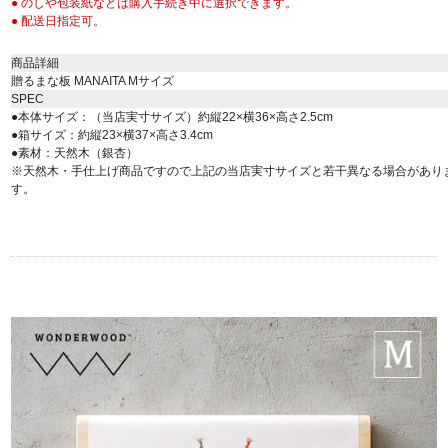
● のしや包装紙などは購入手続き中に選択できます。
● 配送日指定可。
商品詳細
贈るまな板 MANAITA Mサイズ
SPEC
●本体サイズ：（当店実寸サイズ）約縦22×横36×高さ2.5cm
●箱サイズ：約縦23×横37×高さ3.4cm
●素材：天然木（銀杏）
※天然木・手仕上げ商品ですので上記の当店実寸サイズと若干異なる場合があり
す。