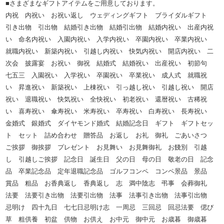
■さまざまなギフトアイテムをご用意しております。
内祝 内祝い お祝い返し ウェディングギフト ブライダルギフト
引き出物 引出物 結婚引き出物 結婚引出物 結婚内祝い 出産内祝
い 命名内祝い 入園内祝い 入学内祝い 卒園内祝い 卒業内祝い
就職内祝い 新築内祝い 引越し内祝い 快気内祝い 開店内祝い 二
次会 披露宴 お祝い 御祝 結婚式 結婚祝い 出産祝い 初節句
七五三 入園祝い 入学祝い 卒園祝い 卒業祝い 成人式 就職祝
い 昇進祝い 新築祝い 上棟祝い 引っ越し祝い 引越し祝い 開店
祝い 退職祝い 快気祝い 全快祝い 初老祝い 還暦祝い 古稀祝
い 喜寿祝い 傘寿祝い 米寿祝い 卒寿祝い 白寿祝い 長寿祝い
金婚式 銀婚式 ダイヤモンド婚式 結婚記念日 ギフト ギフトセッ
ト セット 詰め合わせ 贈答品 お返し お礼 御礼 ごあいさつ
ご挨拶 御挨拶 プレゼント お見舞い お見舞御礼 お餞別 引越
し 引越しご挨拶 記念日 誕生日 父の日 母の日 敬老の日 記念
品 卒業記念品 定年退職記念品 ゴルフコンペ コンペ景品 景品
賞品 粗品 お香典返し 香典返し 志 満中陰志 弔事 会葬御礼
法要 法要引き出物 法要引出物 法事 法事引き出物 法事引出物
忌明け 四十九日 七七日忌明け志 一周忌 三回忌 回忌法要 偲び
草 粗供養 初盆 供物 お供え お中元 御中元 お歳暮 御歳暮