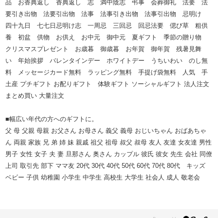
品 お香典返し 香典返し 志 満中陰志 弔事 会葬御礼 法要 法
要引き出物 法要引出物 法事 法事引き出物 法事引出物 忌明け
四十九日 七七日忌明け志 一周忌 三回忌 回忌法要 偲び草 粗供
養 初盆 供物 お供え お中元 御中元 夏ギフト 季節の贈り物
クリスマスプレゼント お歳暮 御歳暮 お年賀 御年賀 残暑見舞
い 年始挨拶 バレンタインデー ホワイトデー うちいわい のし無
料 メッセージカード無料 ラッピング無料 手提げ袋無料 人気 手
土産 プチギフト お配りギフト 体験ギフト ソーシャルギフト 法人注文
まとめ買い 大量注文
■幅広い年代の方へのギフトに。
父 母 父親 母親 お父さん お母さん 義父 義母 おじいちゃん おばあちゃ
ん 両親 家族 兄 弟 姉 妹 親戚 祖父 祖母 叔父 叔母 友人 友達 女友達 男性
男子 女性 女子 夫 妻 旦那さん 奥さん カップル 彼氏 彼女 先生 会社 同僚
上司 取引先 部下 ママ友 20代 30代 40代 50代 60代 70代 80代 キッズ
ベビー 子供 幼稚園 小学生 中学生 高校生 大学生 社会人 成人 敬老会