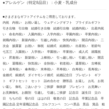
●アレルゲン（特定8品目）：小麦・乳成分
■さまざまなギフトアイテムをご用意しております。
内祝 内祝い お祝い返し ウェディングギフト ブライダルギフト
引き出物 引出物 結婚引き出物 結婚引出物 結婚内祝い 出産内祝
い 命名内祝い 入園内祝い 入学内祝い 卒園内祝い 卒業内祝い
就職内祝い 新築内祝い 引越し内祝い 快気内祝い 開店内祝い 二
次会 披露宴 お祝い 御祝 結婚式 結婚祝い 出産祝い 初節句
七五三 入園祝い 入学祝い 卒園祝い 卒業祝い 成人式 就職祝
い 昇進祝い 新築祝い 上棟祝い 引っ越し祝い 引越し祝い 開店
祝い 退職祝い 快気祝い 全快祝い 初老祝い 還暦祝い 古稀祝
い 喜寿祝い 傘寿祝い 米寿祝い 卒寿祝い 白寿祝い 長寿祝い
金婚式 銀婚式 ダイヤモンド婚式 結婚記念日 プレゼント ギフ
ト ギフトセット セット 詰め合わせ 贈答品 お返し お礼 お祝
い返し 御礼 ごあいさつ ご挨拶 御挨拶 プレゼント お見舞い
お見舞御礼 お餞別 引越し 引越しご挨拶 記念日 誕生日 父の
日 ちちの日 母の日 ははの日 敬老の日 記念品 卒業記念品 卒
園記念品 定年退職記念品 ゴルフコンペ コンペ景品 景品 賞品 粗