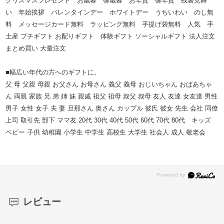
クリスマスプレゼント お歳暮 御歳暮 お年賀 御年賀 残暑見舞
い 年始挨拶 バレンタインデー ホワイトデー うちいわい のし無
料 メッセージカード無料 ラッピング無料 手提げ袋無料 人気 手
土産 プチギフト お配りギフト 体験ギフト ソーシャルギフト 法人注文
まとめ買い 大量注文
■幅広い年代の方へのギフトに。
父 母 父親 母親 お父さん お母さん 義父 義母 おじいちゃん おばあちゃ
ん 両親 家族 兄 弟 姉 妹 親戚 祖父 祖母 叔父 叔母 友人 友達 女友達 男性
男子 女性 女子 夫 妻 旦那さん 奥さん カップル 彼氏 彼女 先生 会社 同僚
上司 取引先 部下 ママ友 20代 30代 40代 50代 60代 70代 80代 キッズ
ベビー 子供 幼稚園 小学生 中学生 高校生 大学生 社会人 成人 敬老会
レビュー