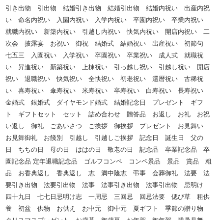
引き出物 引出物 結婚引き出物 結婚引出物 結婚内祝い 出産内祝
い 命名内祝い 入園内祝い 入学内祝い 卒園内祝い 卒業内祝い
就職内祝い 新築内祝い 引越し内祝い 快気内祝い 開店内祝い 二
次会 披露宴 お祝い 御祝 結婚式 結婚祝い 出産祝い 初節句
七五三 入園祝い 入学祝い 卒園祝い 卒業祝い 成人式 就職祝
い 昇進祝い 新築祝い 上棟祝い 引っ越し祝い 引越し祝い 開店
祝い 退職祝い 快気祝い 全快祝い 初老祝い 還暦祝い 古稀祝
い 喜寿祝い 傘寿祝い 米寿祝い 卒寿祝い 白寿祝い 長寿祝い
金婚式 銀婚式 ダイヤモンド婚式 結婚記念日 プレゼント ギフ
ト ギフトセット セット 詰め合わせ 贈答品 お返し お礼 お祝
い返し 御礼 ごあいさつ ご挨拶 御挨拶 プレゼント お見舞い
お見舞御礼 お餞別 引越し 引越しご挨拶 記念日 誕生日 父の
日 ちちの日 母の日 ははの日 敬老の日 記念品 卒業記念品 卒
園記念品 定年退職記念品 ゴルフコンペ コンペ景品 景品 賞品 粗
品 お香典返し 香典返し 志 満中陰志 弔事 会葬御礼 法要 法
要引き出物 法要引出物 法事 法事引き出物 法事引出物 忌明け
四十九日 七七日忌明け志 一周忌 三回忌 回忌法要 偲び草 粗供
養 初盆 供物 お供え お中元 御中元 夏ギフト 季節の贈り物