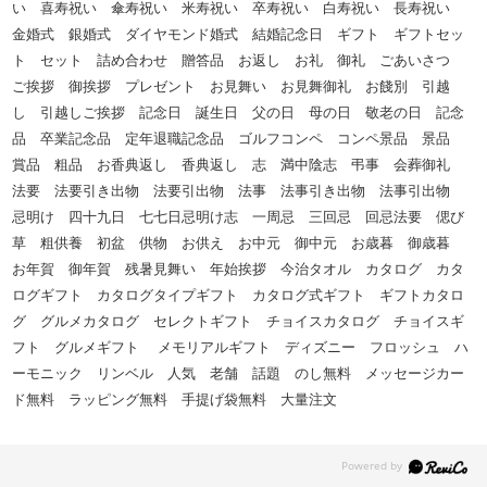
い 喜寿祝い 傘寿祝い 米寿祝い 卒寿祝い 白寿祝い 長寿祝い
金婚式 銀婚式 ダイヤモンド婚式 結婚記念日 ギフト ギフトセッ
ト セット 詰め合わせ 贈答品 お返し お礼 御礼 ごあいさつ
ご挨拶 御挨拶 プレゼント お見舞い お見舞御礼 お餞別 引越
し 引越しご挨拶 記念日 誕生日 父の日 母の日 敬老の日 記念
品 卒業記念品 定年退職記念品 ゴルフコンペ コンペ景品 景品
賞品 粗品 お香典返し 香典返し 志 満中陰志 弔事 会葬御礼
法要 法要引き出物 法要引出物 法事 法事引き出物 法事引出物
忌明け 四十九日 七七日忌明け志 一周忌 三回忌 回忌法要 偲び
草 粗供養 初盆 供物 お供え お中元 御中元 お歳暮 御歳暮
お年賀 御年賀 残暑見舞い 年始挨拶 今治タオル カタログ カタ
ログギフト カタログタイプギフト カタログ式ギフト ギフトカタロ
グ グルメカタログ セレクトギフト チョイスカタログ チョイスギ
フト グルメギフト メモリアルギフト ディズニー フロッシュ ハ
ーモニック リンベル 人気 老舗 話題 のし無料 メッセージカー
ド無料 ラッピング無料 手提げ袋無料 大量注文