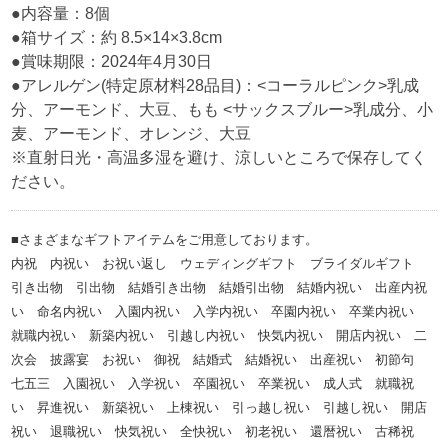
●内容量：8個
●箱サイズ：約 8.5×14×3.8cm
●賞味期限：2024年4月30日
●アレルゲン(特定原材料28品目)：<コーラルピンク>乳成
分、アーモンド、大豆、もも <サックスブルー>乳成分、小
麦、アーモンド、オレンジ、大豆
※直射日光・高温多湿を避け、涼しいところで保存してく
ださい。
■さまざまなギフトアイテムをご用意しております。
内祝 内祝い お祝い返し ウェディングギフト ブライダルギフト
引き出物 引出物 結婚引き出物 結婚引出物 結婚内祝い 出産内祝
い 命名内祝い 入園内祝い 入学内祝い 卒園内祝い 卒業内祝い
就職内祝い 新築内祝い 引越し内祝い 快気内祝い 開店内祝い 二
次会 披露宴 お祝い 御祝 結婚式 結婚祝い 出産祝い 初節句
七五三 入園祝い 入学祝い 卒園祝い 卒業祝い 成人式 就職祝
い 昇進祝い 新築祝い 上棟祝い 引っ越し祝い 引越し祝い 開店
祝い 退職祝い 快気祝い 全快祝い 初老祝い 還暦祝い 古稀祝