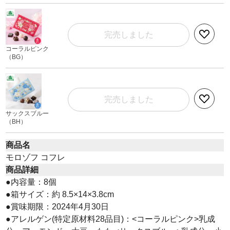
完売しました
コーラルピンク
（BG）
完売しました
サックスブルー
（BH）
商品名
モロゾフ コフレ
商品詳細
●内容量：8個
●箱サイズ：約 8.5×14×3.8cm
●賞味期限：2024年4月30日
●アレルゲン(特定原材料28品目)：<コーラルピンク>乳成