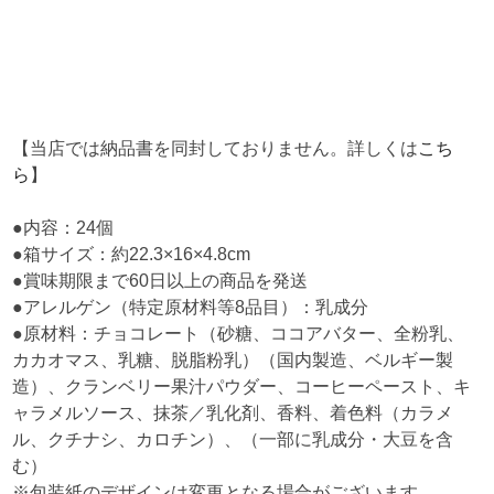
【当店では納品書を同封しておりません。詳しくは
こち
ら
】
●内容：24個
●箱サイズ：約22.3×16×4.8cm
●賞味期限まで60日以上の商品を発送
●アレルゲン（特定原材料等8品目）：乳成分
●原材料：チョコレート（砂糖、ココアバター、全粉乳、
カカオマス、乳糖、脱脂粉乳）（国内製造、ベルギー製
造）、クランベリー果汁パウダー、コーヒーペースト、キ
ャラメルソース、抹茶／乳化剤、香料、着色料（カラメ
ル、クチナシ、カロチン）、（一部に乳成分・大豆を含
む）
※包装紙のデザインは変更となる場合がございます