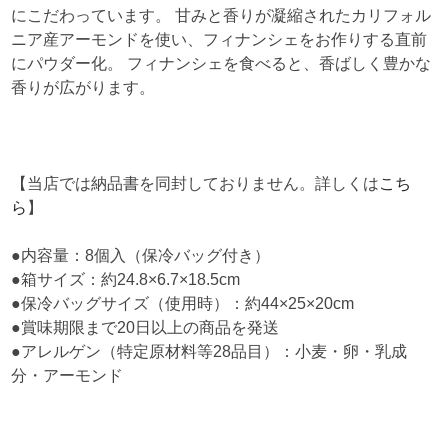
にこだわっています。 甘みと香りが凝縮されたカリフォル
ニア産アーモンドを使い、フィナンシェをお作りする直前
にパウダー化。 フィナンシェを食べると、香ばしく豊かな
香りが広がります。
【当店では納品書を同封しておりません。詳しくは
こち
ら
】
●内容量：8個入（保冷バッグ付き）
●箱サイズ：約24.8×6.7×18.5cm
●保冷バッグサイズ（使用時）：約44×25×20cm
●賞味期限まで20日以上の商品を発送
●アレルゲン（特定原材料等28品目）：小麦・卵・乳成
分・アーモンド