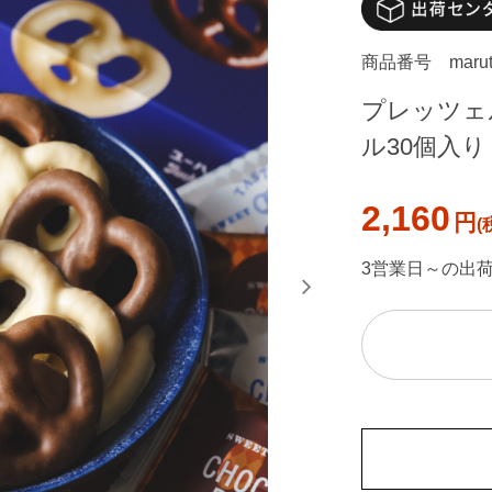
商品番号
maru
プレッツェ
ル30個入り
2,160
円
3営業日～の出