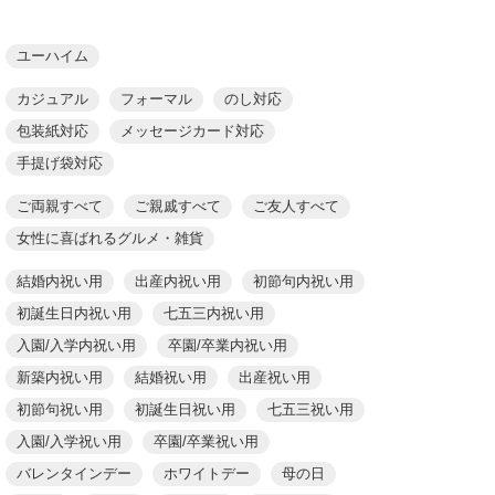
ユーハイム
カジュアル
フォーマル
のし対応
包装紙対応
メッセージカード対応
手提げ袋対応
ご両親すべて
ご親戚すべて
ご友人すべて
女性に喜ばれるグルメ・雑貨
結婚内祝い用
出産内祝い用
初節句内祝い用
初誕生日内祝い用
七五三内祝い用
入園/入学内祝い用
卒園/卒業内祝い用
新築内祝い用
結婚祝い用
出産祝い用
初節句祝い用
初誕生日祝い用
七五三祝い用
入園/入学祝い用
卒園/卒業祝い用
バレンタインデー
ホワイトデー
母の日