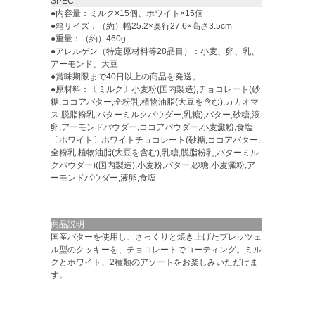
SPEC
●内容量：ミルク×15個、ホワイト×15個
●箱サイズ：（約）幅25.2×奥行27.6×高さ3.5cm
●重量：（約）460g
●アレルゲン（特定原材料等28品目）：小麦、卵、乳、
アーモンド、大豆
●賞味期限まで40日以上の商品を発送。
●原材料：〔ミルク〕小麦粉(国内製造),チョコレート(砂
糖,ココアバター,全粉乳,植物油脂(大豆を含む),カカオマ
ス,脱脂粉乳,バターミルクパウダー,乳糖),バター,砂糖,液
卵,アーモンドパウダー,ココアパウダー,小麦澱粉,食塩
〔ホワイト〕ホワイトチョコレート(砂糖,ココアバター,
全粉乳,植物油脂(大豆を含む),乳糖,脱脂粉乳,バターミル
クパウダー)(国内製造),小麦粉,バター,砂糖,小麦澱粉,ア
ーモンドパウダー,液卵,食塩
商品説明
国産バターを使用し、さっくりと焼き上げたプレッツェ
ル型のクッキーを、チョコレートでコーティング。ミル
クとホワイト、2種類のアソートをお楽しみいただけま
す。