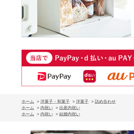
ホーム
>
洋菓子・和菓子
>
洋菓子
>
詰め合わせ
ホーム
>
内祝い
>
出産内祝い
ホーム
>
内祝い
>
結婚内祝い