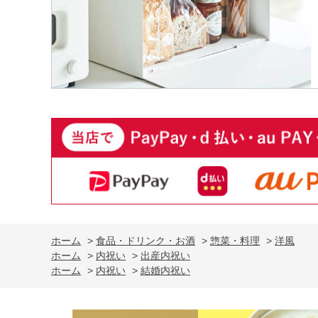
ホーム
>
食品・ドリンク・お酒
>
惣菜・料理
>
洋風
ホーム
>
内祝い
>
出産内祝い
ホーム
>
内祝い
>
結婚内祝い