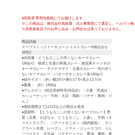
●高島屋 専用包装紙にてお届けします。
※この商品は、株式会社高島屋 法人事業部にて選定し、ベルヴィ株
※高島屋各店でのお申し込み・お問合せは承っておりません。
商品詳細
スープストックトーキョー レトルトカレー8個詰合せ
SPEC
●内容量：とうもろこしの辛くないキーマカレー
180g×2、根菜と生姜の和風カレー・無花果チャツネの
キーマカレー・チャナマサラ・玉葱のカレー・筍の辛く
ないキーマカレー・バターチキンカレー各180g×1
●箱サイズ：（約）幅29.5×奥行17.6×高さ12.7cm
●重量：（約）1890g
●アレルゲン（特定原材料等28品目）：小麦・乳成分・
カシューナッツ・牛肉・大豆・鶏肉・バナナ・豚肉・り
んご
●賞味期限まで122日以上の商品を発送
●原材料：【とうもろこしの辛くないキーマカレー】野
菜（玉葱、かぼちゃ、とうもろこし、人参）、牛肉（オ
ーストラリア）、ソテードオニオン（国内製造）、ヤン
グコーン水煮、レーズン、トマト・ジュースづけ、りん
ごペースト、大豆油、バナナピューレ、醤油、澱粉、香