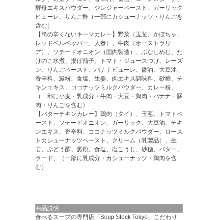
酵母エキスパウダー、ジンジャーペースト、ガーリック
ピューレ、りんご酢（一部にカシューナッツ・りんごを
含む）
【筍の辛くないキーマカレー】野菜（玉葱、かぼちゃ、
レッドベルペッパー、人参）、牛肉（オーストラリ
ア）、ソテードオニオン（国内製造）、ぶなしめじ、た
けのこ水煮、揚げ茄子、トマト・ジュースづけ、レーズ
ン、りんごペースト、バナナピューレ、醤油、大豆油、
香辛料、澱粉、食塩、生姜、肉エキス調味料、砂糖、チ
キンエキス、ココナッツミルクパウダー、カレー粉、
（一部に小麦・乳成分・牛肉・大豆・鶏肉・バナナ・豚
肉・りんごを含む）
【バターチキンカレー】鶏肉（タイ）、玉葱、トマトペ
ースト、ソテードオニオン、ガーリック、大豆油、チキ
ンエキス、香辛料、ココナッツミルクパウダー、ロース
トカシューナッツペースト、クリーム（乳製品）、生
姜、ぶどう酢、澱粉、食塩、塩こうじ、砂糖、バター、
ラード、（一部に乳成分・カシューナッツ・鶏肉を含
む）
商品説明
食べるスープの専門店「Soup Stock Tokyo」こだわり