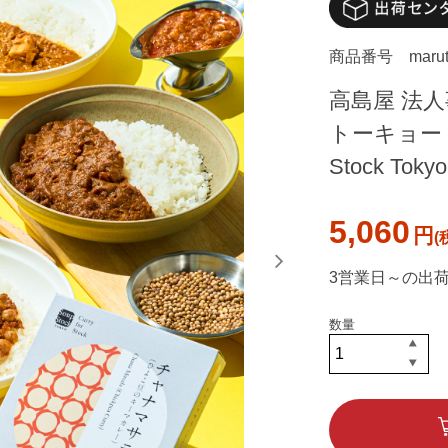
商品番号
maru
高島屋 法
トーキョー 
Stock Tokyo
5,060
円
3営業日～の出