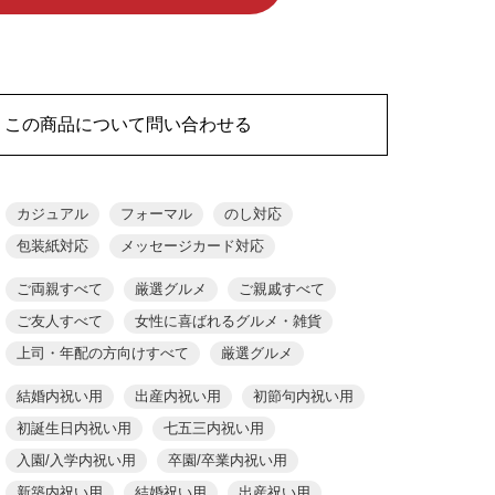
この商品について問い合わせる
カジュアル
フォーマル
のし対応
包装紙対応
メッセージカード対応
ご両親すべて
厳選グルメ
ご親戚すべて
ご友人すべて
女性に喜ばれるグルメ・雑貨
上司・年配の方向けすべて
厳選グルメ
結婚内祝い用
出産内祝い用
初節句内祝い用
初誕生日内祝い用
七五三内祝い用
入園/入学内祝い用
卒園/卒業内祝い用
新築内祝い用
結婚祝い用
出産祝い用