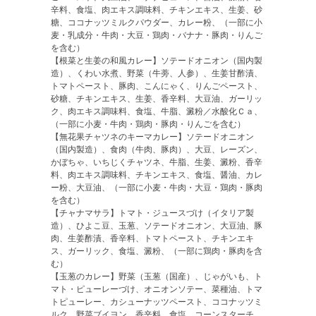
辛料、食塩、肉エキス調味料、チキンエキス、生姜、砂
糖、ココナッツミルクパウダー、カレー粉、（一部に小
麦・乳成分・牛肉・大豆・鶏肉・バナナ・豚肉・りんご
を含む）
【根菜と生姜の和風カレー】ソテードオニオン（国内製
造）、くわい水煮、野菜（牛蒡、人参）、生姜甘酢漬、
トマトペースト、豚肉、こんにゃく、りんごペースト、
砂糖、チキンエキス、生姜、香辛料、大豆油、ガーリッ
ク、肉エキス調味料、食塩、牛脂、澱粉／水酸化Ｃａ、
（一部に小麦・牛肉・鶏肉・豚肉・りんごを含む）
【無花果チャツネのキーマカレー】ソテードオニオン
（国内製造）、食肉（牛肉、豚肉）、大豆、レーズン、
かぼちゃ、いちじくチャツネ、牛脂、生姜、澱粉、香辛
料、肉エキス調味料、チキンエキス、食塩、醤油、カレ
ー粉、大豆油、（一部に小麦・牛肉・大豆・鶏肉・豚肉
を含む）
【チャナマサラ】トマト・ジュースづけ（イタリア製
造）、ひよこ豆、玉葱、ソテードオニオン、大豆油、豚
肉、生姜酢漬、香辛料、トマトペースト、チキンエキ
ス、ガーリック、食塩、澱粉、（一部に鶏肉・豚肉を含
む）
【玉葱のカレー】野菜（玉葱（国産）、じゃがいも、ト
マト・ピューレーづけ、オニオンソテー、菜種油、トマ
トピューレー、カシューナッツペースト、ココナッツミ
ルク、野菜ブイヨン、香辛料、食塩、コーンスターチ、