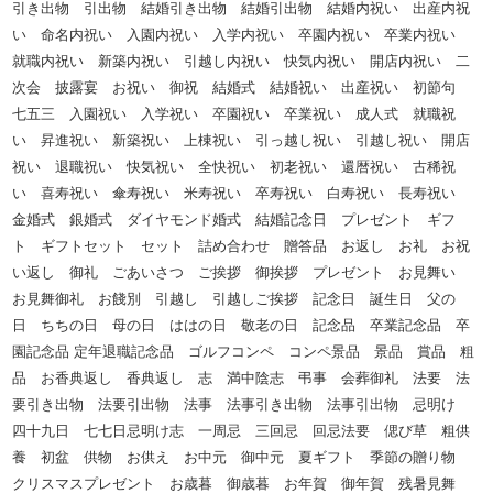
引き出物 引出物 結婚引き出物 結婚引出物 結婚内祝い 出産内祝
い 命名内祝い 入園内祝い 入学内祝い 卒園内祝い 卒業内祝い
就職内祝い 新築内祝い 引越し内祝い 快気内祝い 開店内祝い 二
次会 披露宴 お祝い 御祝 結婚式 結婚祝い 出産祝い 初節句
七五三 入園祝い 入学祝い 卒園祝い 卒業祝い 成人式 就職祝
い 昇進祝い 新築祝い 上棟祝い 引っ越し祝い 引越し祝い 開店
祝い 退職祝い 快気祝い 全快祝い 初老祝い 還暦祝い 古稀祝
い 喜寿祝い 傘寿祝い 米寿祝い 卒寿祝い 白寿祝い 長寿祝い
金婚式 銀婚式 ダイヤモンド婚式 結婚記念日 プレゼント ギフ
ト ギフトセット セット 詰め合わせ 贈答品 お返し お礼 お祝
い返し 御礼 ごあいさつ ご挨拶 御挨拶 プレゼント お見舞い
お見舞御礼 お餞別 引越し 引越しご挨拶 記念日 誕生日 父の
日 ちちの日 母の日 ははの日 敬老の日 記念品 卒業記念品 卒
園記念品 定年退職記念品 ゴルフコンペ コンペ景品 景品 賞品 粗
品 お香典返し 香典返し 志 満中陰志 弔事 会葬御礼 法要 法
要引き出物 法要引出物 法事 法事引き出物 法事引出物 忌明け
四十九日 七七日忌明け志 一周忌 三回忌 回忌法要 偲び草 粗供
養 初盆 供物 お供え お中元 御中元 夏ギフト 季節の贈り物
クリスマスプレゼント お歳暮 御歳暮 お年賀 御年賀 残暑見舞