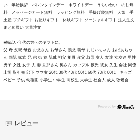
い 年始挨拶 バレンタインデー ホワイトデー うちいわい のし無
料 メッセージカード無料 ラッピング無料 手提げ袋無料 人気 手
土産 プチギフト お配りギフト 体験ギフト ソーシャルギフト 法人注文
まとめ買い 大量注文
■幅広い年代の方へのギフトに。
父 母 父親 母親 お父さん お母さん 義父 義母 おじいちゃん おばあちゃ
ん 両親 家族 兄 弟 姉 妹 親戚 祖父 祖母 叔父 叔母 友人 友達 女友達 男性
男子 女性 女子 夫 妻 旦那さん 奥さん カップル 彼氏 彼女 先生 会社 同僚
上司 取引先 部下 ママ友 20代 30代 40代 50代 60代 70代 80代 キッズ
ベビー 子供 幼稚園 小学生 中学生 高校生 大学生 社会人 成人 敬老会
レビュー