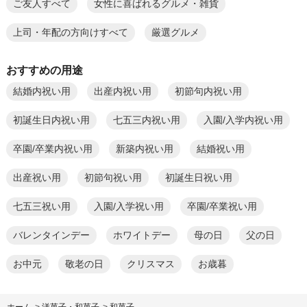
ご友人すべて
女性に喜ばれるグルメ・雑貨
上司・年配の方向けすべて
厳選グルメ
おすすめの用途
結婚内祝い用
出産内祝い用
初節句内祝い用
初誕生日内祝い用
七五三内祝い用
入園/入学内祝い用
卒園/卒業内祝い用
新築内祝い用
結婚祝い用
出産祝い用
初節句祝い用
初誕生日祝い用
七五三祝い用
入園/入学祝い用
卒園/卒業祝い用
バレンタインデー
ホワイトデー
母の日
父の日
お中元
敬老の日
クリスマス
お歳暮
ホーム
>
洋菓子・和菓子
>
和菓子