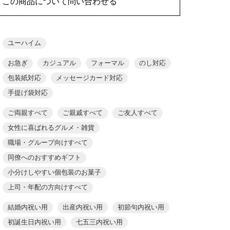
この商品について問い合わせる
ユーハイム
お急ぎ
カジュアル
フォーマル
のし対応
包装紙対応
メッセージカード対応
手提げ袋対応
ご両親すべて
ご親戚すべて
ご友人すべて
女性に喜ばれるグルメ・雑貨
職場・グループ向けすべて
同僚へのおすすめギフト
小分けしやすい個包装のお菓子
上司・年配の方向けすべて
結婚内祝い用
出産内祝い用
初節句内祝い用
初誕生日内祝い用
七五三内祝い用