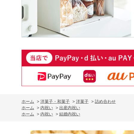
ホーム
>
洋菓子・和菓子
>
洋菓子
>
詰め合わせ
ホーム
>
内祝い
>
出産内祝い
ホーム
>
内祝い
>
結婚内祝い