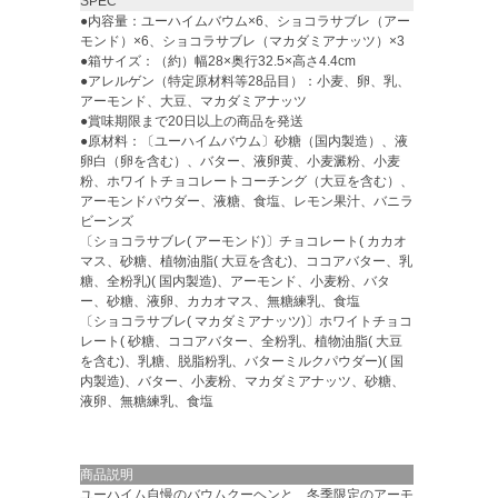
SPEC
●内容量：ユーハイムバウム×6、ショコラサブレ（アー
モンド）×6、ショコラサブレ（マカダミアナッツ）×3
●箱サイズ：（約）幅28×奥行32.5×高さ4.4cm
●アレルゲン（特定原材料等28品目）：小麦、卵、乳、
アーモンド、大豆、マカダミアナッツ
●賞味期限まで20日以上の商品を発送
●原材料：〔ユーハイムバウム〕砂糖（国内製造）、液
卵白（卵を含む）、バター、液卵黄、小麦澱粉、小麦
粉、ホワイトチョコレートコーチング（大豆を含む）、
アーモンドパウダー、液糖、食塩、レモン果汁、バニラ
ビーンズ
〔ショコラサブレ( アーモンド)〕チョコレート( カカオ
マス、砂糖、植物油脂( 大豆を含む)、ココアバター、乳
糖、全粉乳)( 国内製造)、アーモンド、小麦粉、バタ
ー、砂糖、液卵、カカオマス、無糖練乳、食塩
〔ショコラサブレ( マカダミアナッツ)〕ホワイトチョコ
レート( 砂糖、ココアバター、全粉乳、植物油脂( 大豆
を含む)、乳糖、脱脂粉乳、バターミルクパウダー)( 国
内製造)、バター、小麦粉、マカダミアナッツ、砂糖、
液卵、無糖練乳、食塩
商品説明
ユーハイム自慢のバウムクーヘンと、冬季限定のアーモ