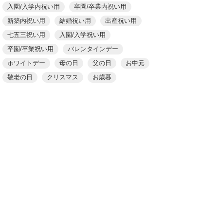
入園/入学内祝い用
卒園/卒業内祝い用
新築内祝い用
結婚祝い用
出産祝い用
七五三祝い用
入園/入学祝い用
卒園/卒業祝い用
バレンタインデー
ホワイトデー
母の日
父の日
お中元
敬老の日
クリスマス
お歳暮