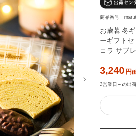
商品番号
maru
お歳暮 冬ギ
ーギフトセ
コラ サブ
3,240
円
3営業日～の出