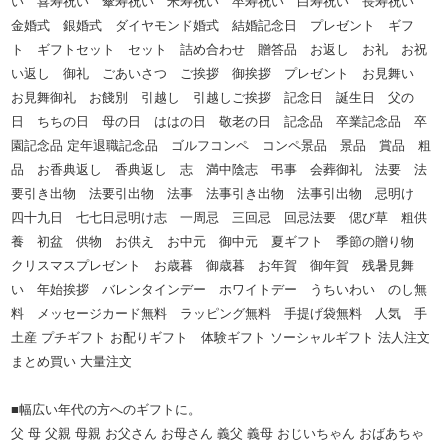
い 喜寿祝い 傘寿祝い 米寿祝い 卒寿祝い 白寿祝い 長寿祝い
金婚式 銀婚式 ダイヤモンド婚式 結婚記念日 プレゼント ギフ
ト ギフトセット セット 詰め合わせ 贈答品 お返し お礼 お祝
い返し 御礼 ごあいさつ ご挨拶 御挨拶 プレゼント お見舞い
お見舞御礼 お餞別 引越し 引越しご挨拶 記念日 誕生日 父の
日 ちちの日 母の日 ははの日 敬老の日 記念品 卒業記念品 卒
園記念品 定年退職記念品 ゴルフコンペ コンペ景品 景品 賞品 粗
品 お香典返し 香典返し 志 満中陰志 弔事 会葬御礼 法要 法
要引き出物 法要引出物 法事 法事引き出物 法事引出物 忌明け
四十九日 七七日忌明け志 一周忌 三回忌 回忌法要 偲び草 粗供
養 初盆 供物 お供え お中元 御中元 夏ギフト 季節の贈り物
クリスマスプレゼント お歳暮 御歳暮 お年賀 御年賀 残暑見舞
い 年始挨拶 バレンタインデー ホワイトデー うちいわい のし無
料 メッセージカード無料 ラッピング無料 手提げ袋無料 人気 手
土産 プチギフト お配りギフト 体験ギフト ソーシャルギフト 法人注文
まとめ買い 大量注文
■幅広い年代の方へのギフトに。
父 母 父親 母親 お父さん お母さん 義父 義母 おじいちゃん おばあちゃ