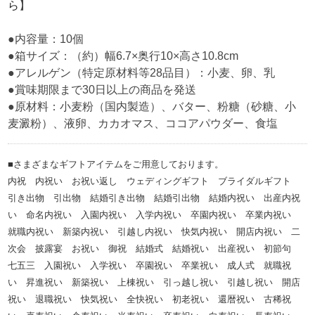
ら
】
●内容量：10個
●箱サイズ：（約）幅6.7×奥行10×高さ10.8cm
●アレルゲン（特定原材料等28品目）：小麦、卵、乳
●賞味期限まで30日以上の商品を発送
●原材料：小麦粉（国内製造）、バター、粉糖（砂糖、小
麦澱粉）、液卵、カカオマス、ココアパウダー、食塩
■さまざまなギフトアイテムをご用意しております。
内祝 内祝い お祝い返し ウェディングギフト ブライダルギフト
引き出物 引出物 結婚引き出物 結婚引出物 結婚内祝い 出産内祝
い 命名内祝い 入園内祝い 入学内祝い 卒園内祝い 卒業内祝い
就職内祝い 新築内祝い 引越し内祝い 快気内祝い 開店内祝い 二
次会 披露宴 お祝い 御祝 結婚式 結婚祝い 出産祝い 初節句
七五三 入園祝い 入学祝い 卒園祝い 卒業祝い 成人式 就職祝
い 昇進祝い 新築祝い 上棟祝い 引っ越し祝い 引越し祝い 開店
祝い 退職祝い 快気祝い 全快祝い 初老祝い 還暦祝い 古稀祝