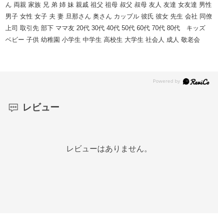
ん 両親 家族 兄 弟 姉 妹 親戚 祖父 祖母 叔父 叔母 友人 友達 女友達 男性
男子 女性 女子 夫 妻 旦那さん 奥さん カップル 彼氏 彼女 先生 会社 同僚
上司 取引先 部下 ママ友 20代 30代 40代 50代 60代 70代 80代 キッズ
ベビー 子供 幼稚園 小学生 中学生 高校生 大学生 社会人 成人 敬老会
レビュー
レビューはありません。