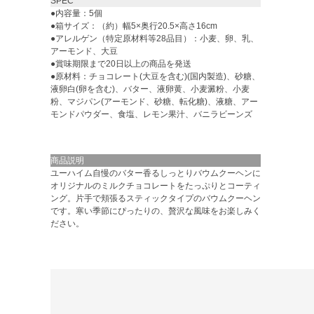
SPEC
●内容量：5個
●箱サイズ：（約）幅5×奥行20.5×高さ16cm
●アレルゲン（特定原材料等28品目）：小麦、卵、乳、
アーモンド、大豆
●賞味期限まで20日以上の商品を発送
●原材料：チョコレート(大豆を含む)(国内製造)、砂糖、
液卵白(卵を含む)、バター、液卵黄、小麦澱粉、小麦
粉、マジパン(アーモンド、砂糖、転化糖)、液糖、アー
モンドパウダー、食塩、レモン果汁、バニラビーンズ
商品説明
ユーハイム自慢のバター香るしっとりバウムクーヘンに
オリジナルのミルクチョコレートをたっぷりとコーティ
ング。片手で頬張るスティックタイプのバウムクーヘン
です。寒い季節にぴったりの、贅沢な風味をお楽しみく
ださい。