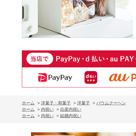
ホーム
>
洋菓子・和菓子
>
洋菓子
>
バウムクーヘン
ホーム
>
内祝い
>
出産内祝い
ホーム
>
内祝い
>
結婚内祝い