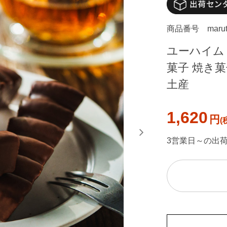
商品番号
maru
ユーハイム 
菓子 焼き菓
土産
1,620
円
3営業日～の出