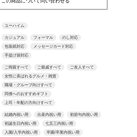
この商品について問い合わせる
ユーハイム
カジュアル
フォーマル
のし対応
包装紙対応
メッセージカード対応
手提げ袋対応
ご両親すべて
ご親戚すべて
ご友人すべて
女性に喜ばれるグルメ・雑貨
職場・グループ向けすべて
同僚へのおすすめギフト
上司・年配の方向けすべて
結婚内祝い用
出産内祝い用
初節句内祝い用
初誕生日内祝い用
七五三内祝い用
入園/入学内祝い用
卒園/卒業内祝い用