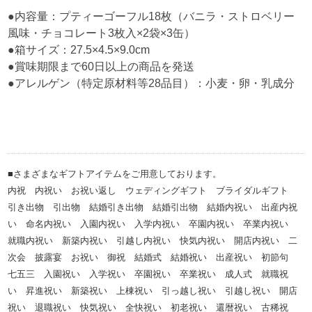
●内容量：プティーゴーフル18枚（バニラ・ストロベリー
風味・チョコレート3枚入×2袋×3缶）
●箱サイズ：27.5×4.5×9.0cm
●賞味期限まで60日以上の商品を発送
●アレルゲン（特定原材料等28品目）：小麦・卵・乳成分
■さまざまなギフトアイテムをご用意しております。
内祝 内祝い お祝い返し ウェディングギフト ブライダルギフト
引き出物 引出物 結婚引き出物 結婚引出物 結婚内祝い 出産内祝
い 命名内祝い 入園内祝い 入学内祝い 卒園内祝い 卒業内祝い
就職内祝い 新築内祝い 引越し内祝い 快気内祝い 開店内祝い 二
次会 披露宴 お祝い 御祝 結婚式 結婚祝い 出産祝い 初節句
七五三 入園祝い 入学祝い 卒園祝い 卒業祝い 成人式 就職祝
い 昇進祝い 新築祝い 上棟祝い 引っ越し祝い 引越し祝い 開店
祝い 退職祝い 快気祝い 全快祝い 初老祝い 還暦祝い 古稀祝