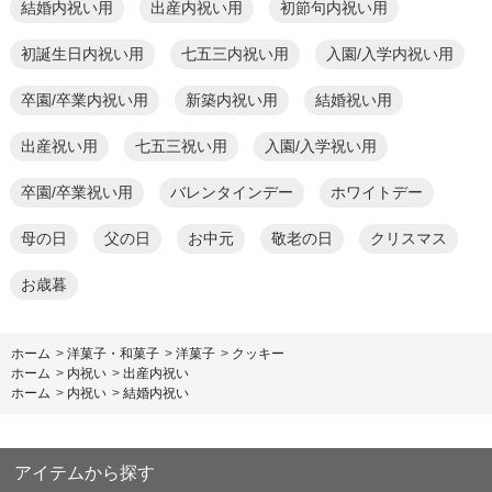
結婚内祝い用
出産内祝い用
初節句内祝い用
初誕生日内祝い用
七五三内祝い用
入園/入学内祝い用
卒園/卒業内祝い用
新築内祝い用
結婚祝い用
出産祝い用
七五三祝い用
入園/入学祝い用
卒園/卒業祝い用
バレンタインデー
ホワイトデー
母の日
父の日
お中元
敬老の日
クリスマス
お歳暮
ホーム
>
洋菓子・和菓子
>
洋菓子
>
クッキー
ホーム
>
内祝い
>
出産内祝い
ホーム
>
内祝い
>
結婚内祝い
アイテムから探す