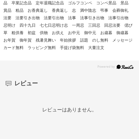
品 卒業記念品 定年退職記念品 ゴルフコンペ コンペ景品 景品
賞品 粗品 お香典返し 香典返し 志 満中陰志 弔事 会葬御礼
法要 法要引き出物 法要引出物 法事 法事引き出物 法事引出物
忌明け 四十九日 七七日忌明け志 一周忌 三回忌 回忌法要 偲び
草 粗供養 初盆 供物 お供え お中元 御中元 お歳暮 御歳暮
お年賀 御年賀 残暑見舞い 年始挨拶 話題 のし無料 メッセージ
カード無料 ラッピング無料 手提げ袋無料 大量注文
レビュー
レビューはありません。