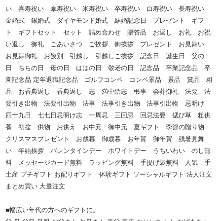
い 喜寿祝い 傘寿祝い 米寿祝い 卒寿祝い 白寿祝い 長寿祝い
金婚式 銀婚式 ダイヤモンド婚式 結婚記念日 プレゼント ギフ
ト ギフトセット セット 詰め合わせ 贈答品 お返し お礼 お祝
い返し 御礼 ごあいさつ ご挨拶 御挨拶 プレゼント お見舞い
お見舞御礼 お餞別 引越し 引越しご挨拶 記念日 誕生日 父の
日 ちちの日 母の日 ははの日 敬老の日 記念品 卒業記念品 卒
園記念品 定年退職記念品 ゴルフコンペ コンペ景品 景品 賞品 粗
品 お香典返し 香典返し 志 満中陰志 弔事 会葬御礼 法要 法
要引き出物 法要引出物 法事 法事引き出物 法事引出物 忌明け
四十九日 七七日忌明け志 一周忌 三回忌 回忌法要 偲び草 粗供
養 初盆 供物 お供え お中元 御中元 夏ギフト 季節の贈り物
クリスマスプレゼント お歳暮 御歳暮 お年賀 御年賀 残暑見舞
い 年始挨拶 バレンタインデー ホワイトデー うちいわい のし無
料 メッセージカード無料 ラッピング無料 手提げ袋無料 人気 手
土産 プチギフト お配りギフト 体験ギフト ソーシャルギフト 法人注文
まとめ買い 大量注文
■幅広い年代の方へのギフトに。