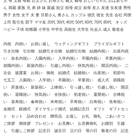
父 母 父親 母親 お父さん お母さん 義父 義母 おじいちゃん おばあちゃ
ん 両親 家族 兄 弟 姉 妹 親戚 祖父 祖母 叔父 叔母 友人 友達 女友達 男性
男子 女性 女子 夫 妻 旦那さん 奥さん カップル 彼氏 彼女 先生 会社 同僚
上司 取引先 部下 ママ友 20代 30代 40代 50代 60代 70代 80代 キッズ
ベビー 子供 幼稚園 小学生 中学生 高校生 大学生 社会人 成人 敬老会
内祝 内祝い お祝い返し ウェディングギフト ブライダルギフト
引き出物 引出物 結婚引き出物 結婚引出物 結婚内祝い 出産内祝
い 命名内祝い 入園内祝い 入学内祝い 卒園内祝い 卒業内祝い
就職内祝い 新築内祝い 引越し内祝い 快気内祝い 開店内祝い 二
次会 披露宴 お祝い 御祝 結婚式 結婚祝い 出産祝い 初節句
七五三 入園祝い 入学祝い 卒園祝い 卒業祝い 成人式 就職祝
い 昇進祝い 新築祝い 上棟祝い 引っ越し祝い 引越し祝い 開店
祝い 退職祝い 快気祝い 全快祝い 初老祝い 還暦祝い 古稀祝
い 喜寿祝い 傘寿祝い 米寿祝い 卒寿祝い 白寿祝い 長寿祝い
金婚式 銀婚式 ダイヤモンド婚式 結婚記念日 ギフト ギフトセッ
ト セット 詰め合わせ 贈答品 お返し お礼 御礼 ごあいさつ
ご挨拶 御挨拶 プレゼント お見舞い お見舞御礼 お餞別 引越
し 引越しご挨拶 記念日 誕生日 父の日 母の日 敬老の日 記念