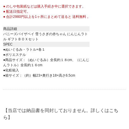
● のしや包装紙などは購入手続き中に選択できます。
● 配送日指定可。
● 合計2980円以上を1ヶ所にまとめて送ると 送料無料 。
商品詳細
バニーズバイザベイ 雪うさぎの赤ちゃん にんじんラト
ル ギフトＢＯＸセット
SPEC
●ぬいぐるみ・ラトル×各１
●ポリエステル
●商品サイズ：（ぬいぐるみ）全長約１８cm、（にんじ
んラトル）全長約１６cm
●化粧箱入
●箱サイズ：（約）幅23×奥行き18×高さ6.5cm
【当店では納品書を同封しておりません。詳しくは
こち
ら
】