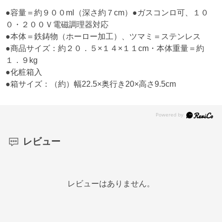
●容量＝約９００ml（深さ約７cm）●ガスコンロ可、１０
０・２００Ｖ電磁調理器対応
●本体＝鉄鋳物（ホーロー加工）、ツマミ＝ステンレス
●商品サイズ：約２０．５×１４×１１cm・本体重量＝約
１．９kg
●化粧箱入
●箱サイズ：（約）幅22.5×奥行き20×高さ9.5cm
レビュー
レビューはありません。