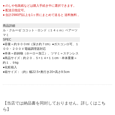
● のしや包装紙などは購入手続き中に選択できます。
● 配送日指定可。
● 合計2980円以上を1ヶ所にまとめて送ると 送料無料 。
商品詳細
ル・クルーゼ ココット・ロンド（１４ｃｍ）ベアーツ
マミ
SPEC
●容量＝約９００ml（深さ約７cm）●ガスコンロ可、１
００・２００Ｖ電磁調理器対応
●本体＝鉄鋳物（ホーロー加工）、ツマミ＝ステンレス
●商品サイズ：約２０．５×１４×１１cm・本体重量＝
約１．９kg
●化粧箱入
●箱サイズ：（約）幅22.5×奥行き20×高さ9.5cm
【当店では納品書を同封しておりません。詳しくは
こち
ら
】