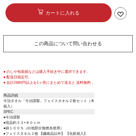
カートに入れる
この商品について問い合わせる
● のしや包装紙などは購入手続き中に選択できます。
● 配送日指定可。
● 合計2980円以上を1ヶ所にまとめて送ると 送料無料 。
商品詳細
今治タオル「今治謹製」フェイスタオル２枚セット（木
箱入）
SPEC
●今治謹製
●現品約３３×８０ｃｍ
●綿１００％（白地部分無撚糸使用）
●フェイスタオル２枚 【繊維品以外】 【化粧箱入】