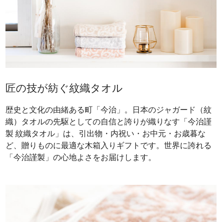
匠の技が紡ぐ紋織タオル
歴史と文化の由緒ある町「今治」。日本のジャガード（紋
織）タオルの先駆としての自信と誇りが織りなす「今治謹
製 紋織タオル」は、引出物・内祝い・お中元・お歳暮な
ど、贈りものに最適な木箱入りギフトです。世界に誇れる
「今治謹製」の心地よさをお届けします。