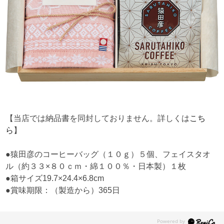
【当店では納品書を同封しておりません。詳しくは
こち
ら
】
●猿田彦のコーヒーバッグ（１０ｇ）５個、フェイスタオ
ル（約３３×８０ｃｍ・綿１００％・日本製）１枚
●箱サイズ19.7×24.4×6.8cm
●賞味期限：（製造から）365日