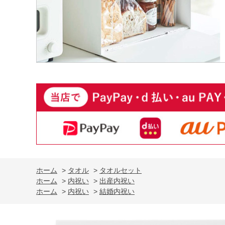
ホーム
>
タオル
>
タオルセット
ホーム
>
内祝い
>
出産内祝い
ホーム
>
内祝い
>
結婚内祝い