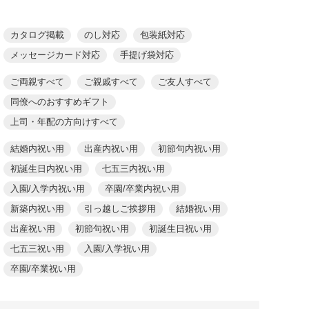
カタログ掲載
のし対応
包装紙対応
メッセージカード対応
手提げ袋対応
ご両親すべて
ご親戚すべて
ご友人すべて
同僚へのおすすめギフト
上司・年配の方向けすべて
結婚内祝い用
出産内祝い用
初節句内祝い用
初誕生日内祝い用
七五三内祝い用
入園/入学内祝い用
卒園/卒業内祝い用
新築内祝い用
引っ越しご挨拶用
結婚祝い用
出産祝い用
初節句祝い用
初誕生日祝い用
七五三祝い用
入園/入学祝い用
卒園/卒業祝い用