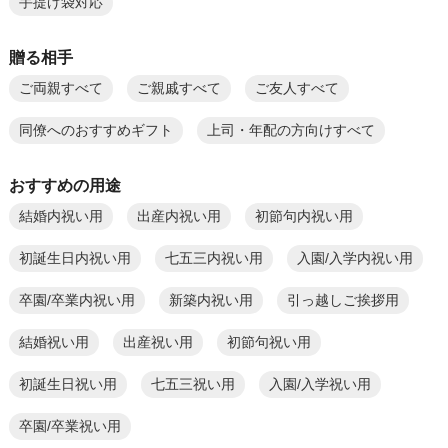
手提げ袋対応
贈る相手
ご両親すべて
ご親戚すべて
ご友人すべて
同僚へのおすすめギフト
上司・年配の方向けすべて
おすすめの用途
結婚内祝い用
出産内祝い用
初節句内祝い用
初誕生日内祝い用
七五三内祝い用
入園/入学内祝い用
卒園/卒業内祝い用
新築内祝い用
引っ越しご挨拶用
結婚祝い用
出産祝い用
初節句祝い用
初誕生日祝い用
七五三祝い用
入園/入学祝い用
卒園/卒業祝い用