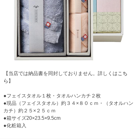
【当店では納品書を同封しておりません。詳しくは
こち
ら
】
●フェイスタオル１枚・タオルハンカチ２枚
●現品（フェイスタオル）約３４×８０ｃｍ・（タオルハン
カチ）約２５×２５ｃｍ
●箱サイズ20×23.5×9.5cm
●化粧箱入