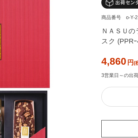
商品番号
o-Y-
ＮＡＳＵの
スク (PPRｰ
4,860
円
3営業日～の出