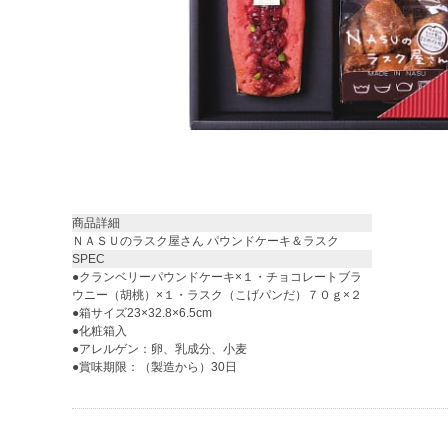
商品詳細
ＮＡＳＵのラスク屋さん パウンドケーキ＆ラスク
SPEC
●クランベリーパウンドケーキ×１・チョコレートブラ
ウニー（胡桃）×１・ラスク（こげパンだ）７０ｇ×２
●箱サイズ23×32.8×6.5cm
●化粧箱入
●アレルゲン：卵、乳成分、小麦
●賞味期限：（製造から）30日