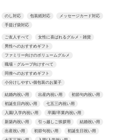
のし対応
包装紙対応
メッセージカード対応
手提げ袋対応
ご友人すべて
女性に喜ばれるグルメ・雑貨
男性へのおすすめギフト
ファミリー向けのボリュームグルメ
職場・グループ向けすべて
同僚へのおすすめギフト
小分けしやすい個包装のお菓子
結婚内祝い用
出産内祝い用
初節句内祝い用
初誕生日内祝い用
七五三内祝い用
入園/入学内祝い用
卒園/卒業内祝い用
新築内祝い用
引っ越しご挨拶用
結婚祝い用
出産祝い用
初節句祝い用
初誕生日祝い用
七五三祝い用
入園/入学祝い用