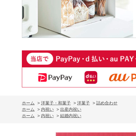
ホーム
>
洋菓子・和菓子
>
洋菓子
>
詰め合わせ
ホーム
>
内祝い
>
出産内祝い
ホーム
>
内祝い
>
結婚内祝い