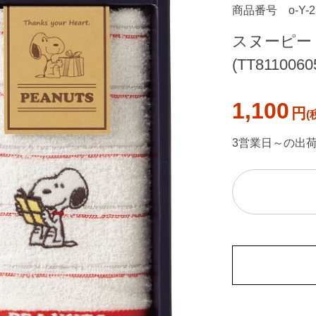
商品番号
o-Y-
スヌーピー
(TT8110060
1,100
円
3営業日～の出