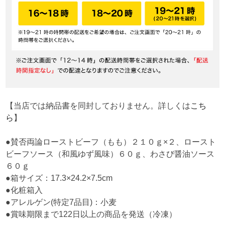
【当店では納品書を同封しておりません。詳しくは
こち
ら
】
●賛否両論ローストビーフ（もも）２１０ｇ×２、ロースト
ビーフソース（和風ゆず風味）６０ｇ、わさび醤油ソース
６０ｇ
●箱サイズ：17.3×24.2×7.5cm
●化粧箱入
●アレルゲン(特定7品目)：小麦
●賞味期限まで122日以上の商品を発送（冷凍）