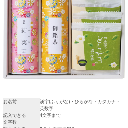
お名前
漢字(ふりがな)・ひらがな・カタカナ・
英数字
記入できる
4文字まで
文字数