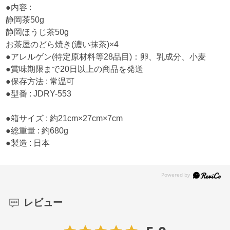
●内容 :
静岡茶50g
静岡ほうじ茶50g
お茶屋のどら焼き(濃い抹茶)×4
●アレルゲン(特定原材料等28品目)：卵、乳成分、小麦
●賞味期限まで20日以上の商品を発送
●保存方法 : 常温可
●型番 : JDRY-553
●箱サイズ : 約21cm×27cm×7cm
●総重量 : 約680g
●製造 : 日本
レビュー