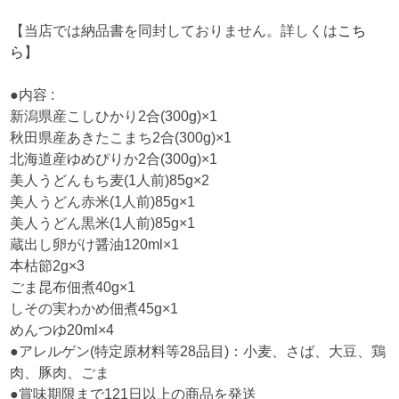
【当店では納品書を同封しておりません。詳しくは
こち
ら
】
●内容 :
新潟県産こしひかり2合(300g)×1
秋田県産あきたこまち2合(300g)×1
北海道産ゆめぴりか2合(300g)×1
美人うどんもち麦(1人前)85g×2
美人うどん赤米(1人前)85g×1
美人うどん黒米(1人前)85g×1
蔵出し卵がけ醤油120ml×1
本枯節2g×3
ごま昆布佃煮40g×1
しその実わかめ佃煮45g×1
めんつゆ20ml×4
●アレルゲン(特定原材料等28品目)：小麦、さば、大豆、鶏
肉、豚肉、ごま
●賞味期限まで121日以上の商品を発送