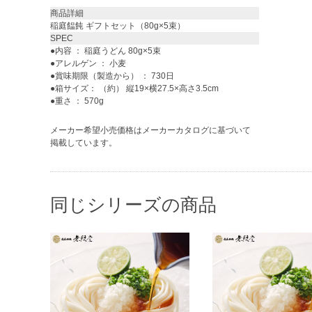
商品詳細
稲庭饂飩 ギフトセット（80g×5束）
SPEC
●内容 ： 稲庭うどん 80g×5束
●アレルゲン ： 小麦
●賞味期限（製造から） ： 730日
●箱サイズ： （約） 縦19×横27.5×高さ3.5cm
●重さ ： 570g
メーカー希望小売価格はメーカーカタログに基づいて
掲載しています。
同じシリーズの商品