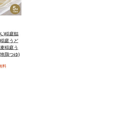
ん)稲庭饂
(稲庭うど
小麦稲庭う
内地鶏つゆ)
無料