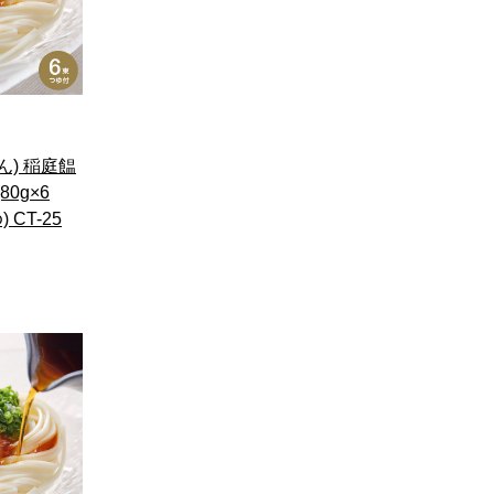
ん) 稲庭饂
0g×6
CT-25