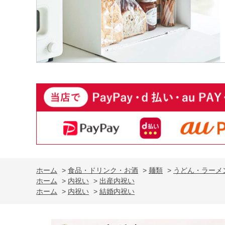
ホーム
>
食品・ドリンク・お酒
>
麺類
>
うどん・ラーメ
ホーム
>
内祝い
>
出産内祝い
ホーム
>
内祝い
>
結婚内祝い