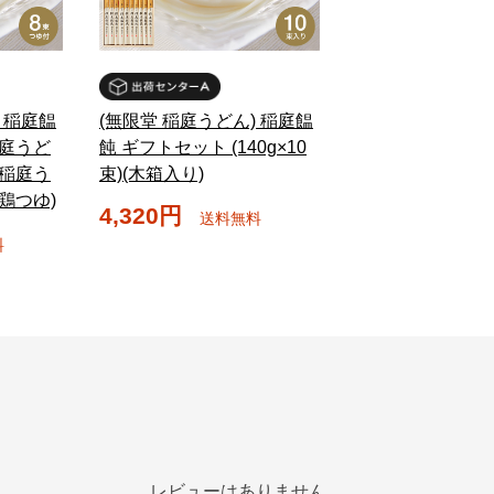
 稲庭饂
(無限堂 稲庭うどん) 稲庭饂
稲庭うど
飩 ギフトセット (140g×10
麦稲庭う
束)(木箱入り)
鶏つゆ)
4,320円
送料無料
料
レビューはありません。