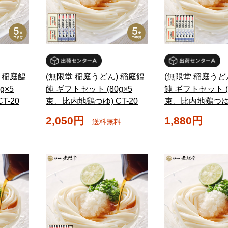
 稲庭饂
(無限堂 稲庭うどん) 稲庭饂
(無限堂 稲庭うど
g×5
飩 ギフトセット (80g×5
飩 ギフトセット (8
T-20
束、比内地鶏つゆ) CT-20
束、比内地鶏つゆ) 
2,050円
1,880円
送料無料