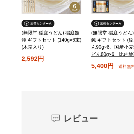
(無限堂 稲庭うどん) 稲庭饂
(無限堂 稲庭うどん)
飩 ギフトセット (140g×6束)
飩 ギフトセット (
(木箱入り)
ん90g×6、国産小
どん80g×6、比内地
2,592円
5,400円
送料無
レビュー