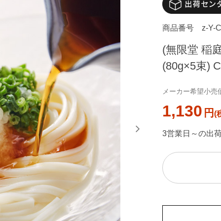
商品番号
z-Y-
(無限堂 稲
(80g×5束) C
メーカー希望小売価格
1,130
円
3営業日～の出