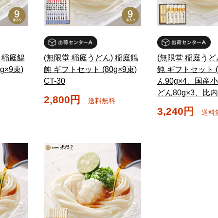
 稲庭饂
(無限堂 稲庭うどん) 稲庭饂
(無限堂 稲庭うど
g×9束)
飩 ギフトセット (80g×9束)
飩 ギフトセット 
CT-30
ん90g×4、国産
どん80g×3、比
2,800円
送料無料
3,240円
送料