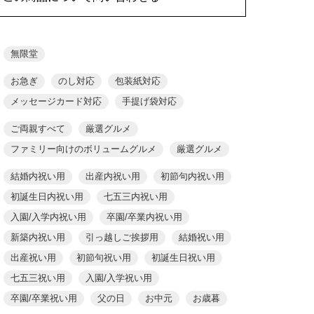
無限堂
お急ぎ
のし対応
包装紙対応
メッセージカード対応
手提げ袋対応
ご両親すべて
厳選グルメ
ファミリー向けのボリュームグルメ
厳選グルメ
結婚内祝い用
出産内祝い用
初節句内祝い用
初誕生日内祝い用
七五三内祝い用
入園/入学内祝い用
卒園/卒業内祝い用
新築内祝い用
引っ越しご挨拶用
結婚祝い用
出産祝い用
初節句祝い用
初誕生日祝い用
七五三祝い用
入園/入学祝い用
卒園/卒業祝い用
父の日
お中元
お歳暮