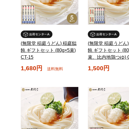
(無限堂 稲庭うどん) 稲庭饂
(無限堂 稲庭うどん)
飩 ギフトセット (80g×5束)
飩 ギフトセット (80
CT-15
束、比内地鶏つゆ) C
1,680円
1,500円
送料無料