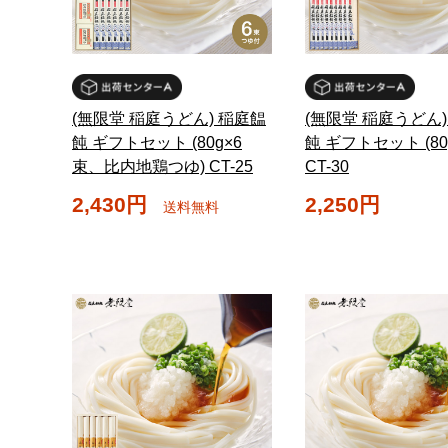
(無限堂 稲庭うどん) 稲庭饂
(無限堂 稲庭うどん)
飩 ギフトセット (80g×6
飩 ギフトセット (80
束、比内地鶏つゆ) CT-25
CT-30
2,430円
2,250円
送料無料