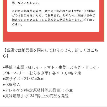
【当店では納品書を同封しておりません。詳しくは
こち
ら
】
●手延べ素麺（紅しそ・トマト・生姜・よもぎ・青しそ・
ブルーベリー・むらさき芋）各５０ｇ×各２束
●箱サイズ：21×31×3cm
●化粧箱入
●アレルゲン(特定原材料等28品目)：小麦
●賞味期限まで134日以上の商品を発送