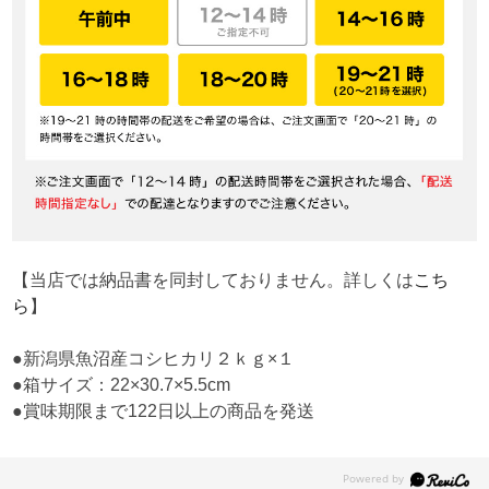
【当店では納品書を同封しておりません。詳しくは
こち
ら
】
●新潟県魚沼産コシヒカリ２ｋｇ×１
●箱サイズ：22×30.7×5.5cm
●賞味期限まで122日以上の商品を発送