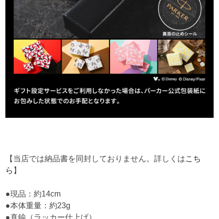
【当店では納品書を同封しておりません。詳しくは
こち
ら
】
●現品：約14cm
●本体重量：約23g
●真鍮（ラッカー仕上げ）