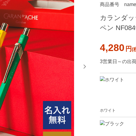
商品番号
name
カランダッ
ペン NF084
4,280
円
3営業日～の出
ホワイト