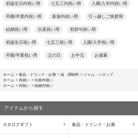
初誕生日内祝い用
七五三内祝い用
入園/入学内祝い用
卒園/卒業内祝い用
新築内祝い用
引っ越しご挨拶用
結婚祝い用
出産祝い用
初節句祝い用
初誕生日祝い用
七五三祝い用
入園/入学祝い用
卒園/卒業祝い用
父の日
お中元
お歳暮
ホーム
>
食品・ドリンク・お酒
>
油・調味料
>
ジャム・シロップ
ホーム
>
内祝い
>
出産内祝い
ホーム
>
内祝い
>
結婚内祝い
アイテムから探す
カタログギフト
食品・ドリンク・お酒