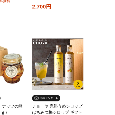
料無料
2,700円
 ナッツの蜂
チョーヤ 完熟うめシロップ
０ｇ）
はちみつ梅シロップ ギフト