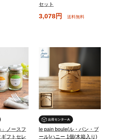
セット
3,078円
送料無料
み」ノースフ
le pain boule(ル・パン・ブ
クギフトセレ
ール)ハニー 1個(木箱入り)