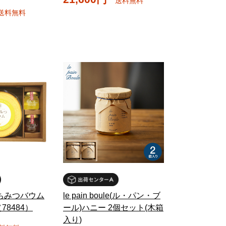
送料無料
送料無料
ちみつバウム
le pain boule(ル・パン・ブ
8484）
ール)ハニー 2個セット(木箱
入り)