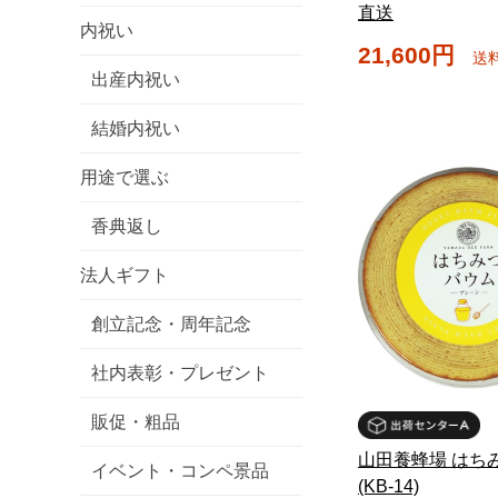
直送
内祝い
21,600円
送
出産内祝い
結婚内祝い
用途で選ぶ
香典返し
法人ギフト
創立記念・周年記念
社内表彰・プレゼント
販促・粗品
山田養蜂場 はち
イベント・コンペ景品
(KB-14)