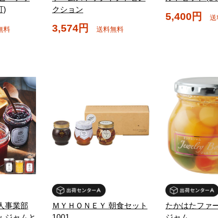
)
クション
5,400円
送
3,574円
無料
送料無料
法人事業部
ＭＹＨＯＮＥＹ 朝食セット
たかはたファー
み ジャムと
1001
ジャム