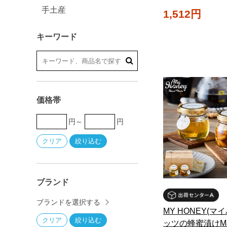
手土産
1,512円
キーワード
価格帯
円～
円
ブランド
ブランドを選択する
MY HONEY(マ
ッツの蜂蜜漬けM