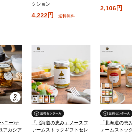
クション
2,106円
4,222円
送料無料
イハニー)ナ
「北海道の恵み」ノースフ
「北海道の恵
&アカシア
ァームストックギフトセレ
ァームストッ