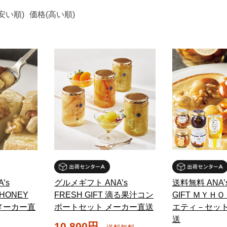
安い順)
価格(高い順)
’s
グルメギフト ANA’s
送料無料 ANA’
YHONEY
FRESH GIFT 滴る果汁コン
GIFT ＭＹＨ
メーカー直
ポートセット メーカー直送
エティ－セット
送
10,800円