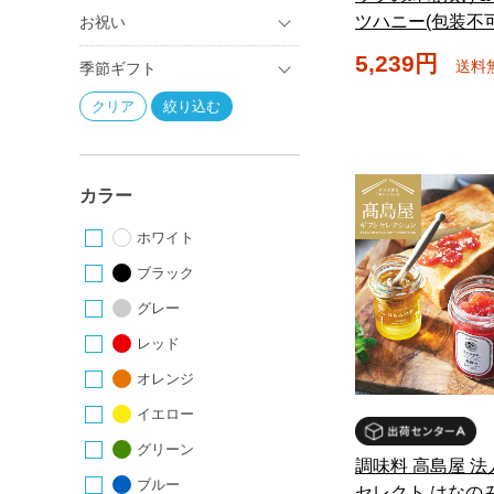
ツハニー(包装不可
お祝い
5,239円
送料
季節ギフト
カラー
ホワイト
ブラック
グレー
レッド
オレンジ
イエロー
グリーン
調味料 高島屋 
ブルー
セレクト はなの