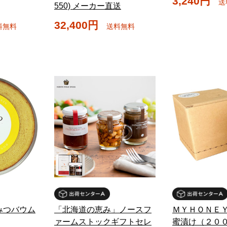
3,240円
送
550) メーカー直送
32,400円
料無料
送料無料
みつバウム
「北海道の恵み」ノースフ
ＭＹＨＯＮＥＹ
ァームストックギフトセレ
蜜漬け（２０