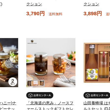
)
クション
クション
3,790円
3,898円
送料無料
送
イハニー)ナ
「北海道の恵み」ノースフ
山田養蜂場 は
ピーナッ
ァームストックギフトセレ
ルトセット (DJG