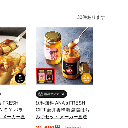
30
件あります
s FRESH
送料無料 ANA’s FRESH
ＯＮＥＹ バラ
GIFT 藤井養蜂場 厳選はち
 メーカー直
みつセット メーカー直送
21,600円