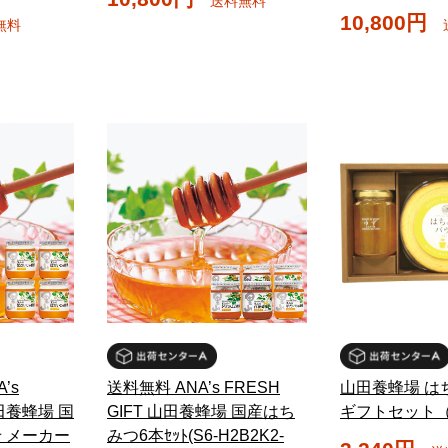
送料無料
10,800円
無料
’s
送料無料 ANA’s FRESH
山田養蜂場 は
山田養蜂場 国
GIFT 山田養蜂場 国産はち
ギフトセット（7
 メーカー
みつ6本ｾｯﾄ(S6-H2B2K2-