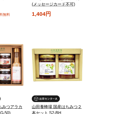
(メッセージカード不可)
1,404円
料無料
ちみつアラカ
山田養蜂場 国産はちみつ２
-50)
本セット S2-BH