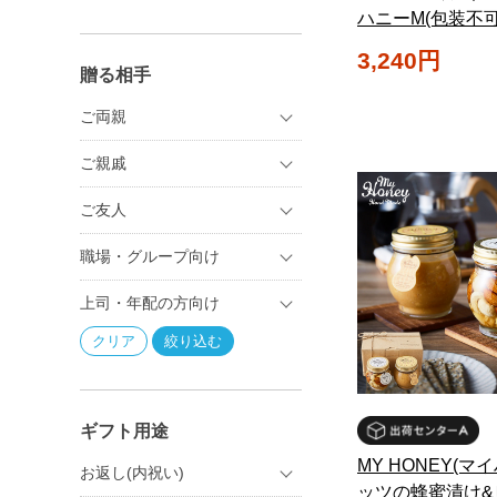
ハニーM(包装不可
3,240円
贈る相手
ご両親
ご親戚
ご友人
職場・グループ向け
上司・年配の方向け
ギフト用途
MY HONEY(マ
お返し(内祝い)
ッツの蜂蜜漬け&