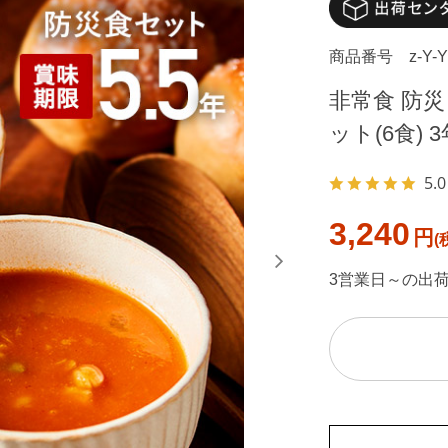
商品番号
z-Y-
非常食 防災
ット(6食) 
5.0
3,240
円
3営業日～の出