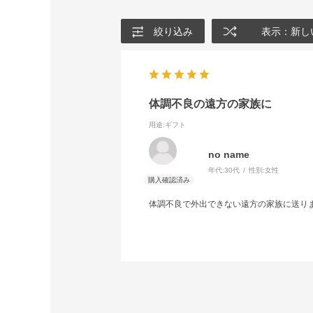
絞り込み
表示：新し
体調不良の遠方の家族に
用途
:ギフト
no name
年代:
30代
性別:
女性
体調不良で外出できない遠方の家族に送り