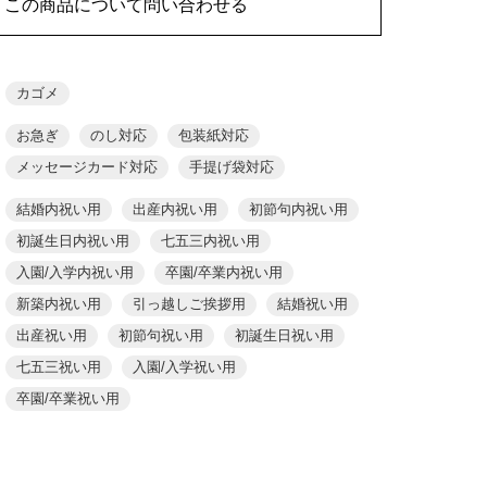
この商品について問い合わせる
カゴメ
お急ぎ
のし対応
包装紙対応
メッセージカード対応
手提げ袋対応
結婚内祝い用
出産内祝い用
初節句内祝い用
初誕生日内祝い用
七五三内祝い用
入園/入学内祝い用
卒園/卒業内祝い用
新築内祝い用
引っ越しご挨拶用
結婚祝い用
出産祝い用
初節句祝い用
初誕生日祝い用
七五三祝い用
入園/入学祝い用
卒園/卒業祝い用