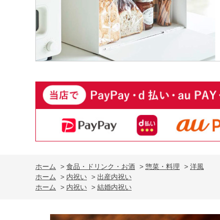
ホーム
>
食品・ドリンク・お酒
>
惣菜・料理
>
洋風
ホーム
>
内祝い
>
出産内祝い
ホーム
>
内祝い
>
結婚内祝い