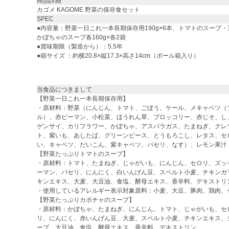
商品詳細
カゴメ KAGOME 野菜の保存食セット
SPEC
●内容量：野菜一日これ一本長期保存用190g×6本、トマトのスープ
かぼちゃのスープ各160g×各2袋
●賞味期限（製造から）：5.5年
●箱サイズ ：約横20.8×縦17.3×高さ14cm（ボール箱入り）
当食品につきまして
【野菜一日これ一本長期保存用】
・原材料：野菜（にんじん、トマト、ごぼう、ケール、メキャベツ（
ル）、赤ピーマン、小松菜、ほうれん草、ブロッコリー、赤じそ、し
ゲンサイ、カリフラワー、かぼちゃ、アスパラガス、たまねぎ、クレ
ト、紫いも、あしたば、グリーンピース、とうもろこし、レタス、セ
い、キャベツ、だいこん、紫キャベツ、パセリ、なす）、レモン果汁
【野菜たっぷりトマトのスープ】
・原材料：トマト、たまねぎ、じゃがいも、にんじん、セロリ、ズッ
ーマン、パセリ、にんにく、白いんげん豆、スペルト小麦、チキンガ
キンエキス、大麦、大豆油、食塩、酵母エキス、香辛料、デキストリ
・使用しているアレルギー表示対象原料：小麦、大豆、豚肉、鶏肉、
【野菜たっぷりカボチャのスープ】
・原材料：かぼちゃ、たまねぎ、にんじん、トマト、じゃがいも、セ
リ、にんにく、赤いんげん豆、大麦、スペルト小麦、チキンエキス、
ープ、大豆油、食塩、酵母エキス、香辛料、デキストリン