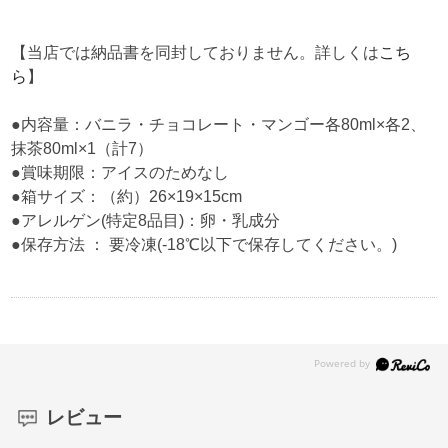
【当店では納品書を同封しておりません。詳しくは
こち
ら
】
●内容量：バニラ・チョコレート・マンゴー各80ml×各2、
抹茶80ml×1（計7）
●賞味期限：アイスのためなし
●箱サイズ：（約）26×19×15cm
●アレルゲン(特定8品目)：卵・乳成分
●保存方法 ： 要冷凍(-18℃以下で保存してください。)
レビュー