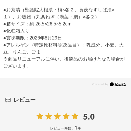
●お茶漬（聖護院大根漬・梅×各２、賀茂なすしば漬×
１）、お吸物（九条ねぎ（湯葉・鯛）×各２）
●箱サイズ：約 26.5×26.5×5.2cm
●化粧箱入り
●賞味期限：2026年8月29日
●アレルゲン（特定原材料等28品目）：乳成分、小麦、大
豆、りんご、ごま
※商品リニューアルに伴い、後継品のお届けとなる場合が
ございます。
レビュー
5.0
1
レビュー件数：
件