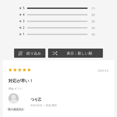
★
5
(1)
★
4
(0)
★
3
(0)
★
2
(0)
★
1
(0)
絞り込み
表示：新しい順
2025.8.6
対応が早い！
用途
:ギフト
つり乙
年代:
50代
性別:
男性