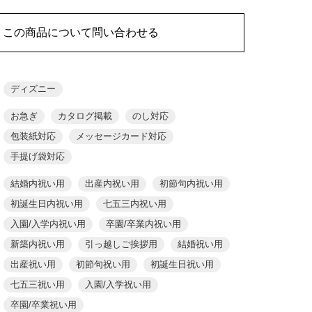
この商品について問い合わせる
ディズニー
お急ぎ
カタログ掲載
のし対応
包装紙対応
メッセージカード対応
手提げ袋対応
結婚内祝い用
出産内祝い用
初節句内祝い用
初誕生日内祝い用
七五三内祝い用
入園/入学内祝い用
卒園/卒業内祝い用
新築内祝い用
引っ越しご挨拶用
結婚祝い用
出産祝い用
初節句祝い用
初誕生日祝い用
七五三祝い用
入園/入学祝い用
卒園/卒業祝い用