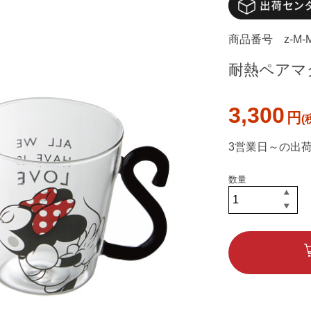
商品番号
z-M-
耐熱ペアマ
3,300
円
3営業日～の出