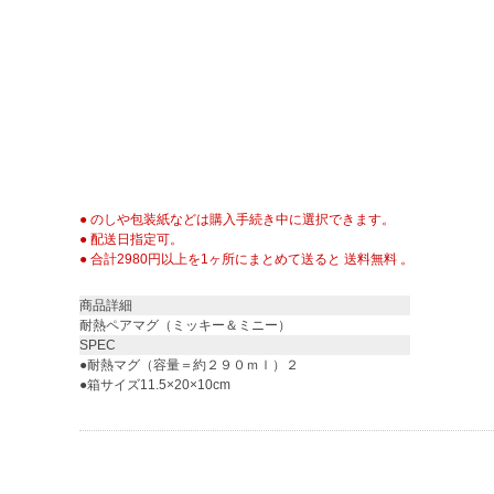
● のしや包装紙などは購入手続き中に選択できます。
● 配送日指定可。
● 合計2980円以上を1ヶ所にまとめて送ると 送料無料 。
商品詳細
耐熱ペアマグ（ミッキー＆ミニー）
SPEC
●耐熱マグ（容量＝約２９０ｍｌ）２
●箱サイズ11.5×20×10cm