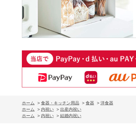
ホーム
>
食器・キッチン用品
>
食器
>
洋食器
ホーム
>
内祝い
>
出産内祝い
ホーム
>
内祝い
>
結婚内祝い