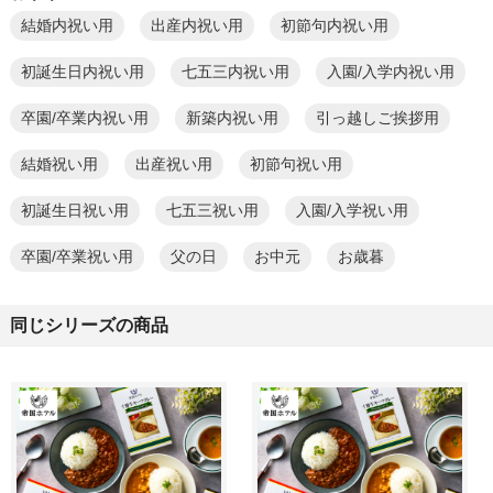
結婚内祝い用
出産内祝い用
初節句内祝い用
初誕生日内祝い用
七五三内祝い用
入園/入学内祝い用
卒園/卒業内祝い用
新築内祝い用
引っ越しご挨拶用
結婚祝い用
出産祝い用
初節句祝い用
初誕生日祝い用
七五三祝い用
入園/入学祝い用
卒園/卒業祝い用
父の日
お中元
お歳暮
同じシリーズの商品