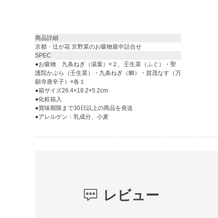
商品詳細
京都・辻が花 京野菜のお吸物最中詰合せ
SPEC
●お吸物 九条ねぎ（湯葉）×２、壬生菜（ふぐ）・聖
護院かぶら（壬生菜）・九条ねぎ（鯛）・賀茂なす（万
願寺唐辛子）×各１
●箱サイズ26.4×18.2×5.2cm
●化粧箱入
●賞味期限まで30日以上の商品を発送
●アレルゲン：乳成分、小麦
レビュー