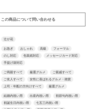
この商品について問い合わせる
辻が花
お急ぎ
おしゃれ
高級
フォーマル
のし対応
包装紙対応
メッセージカード対応
手提げ袋対応
ご両親すべて
厳選グルメ
ご親戚すべて
ご友人すべて
女性に喜ばれるグルメ・雑貨
上司・年配の方向けすべて
厳選グルメ
結婚内祝い用
出産内祝い用
初節句内祝い用
初誕生日内祝い用
七五三内祝い用