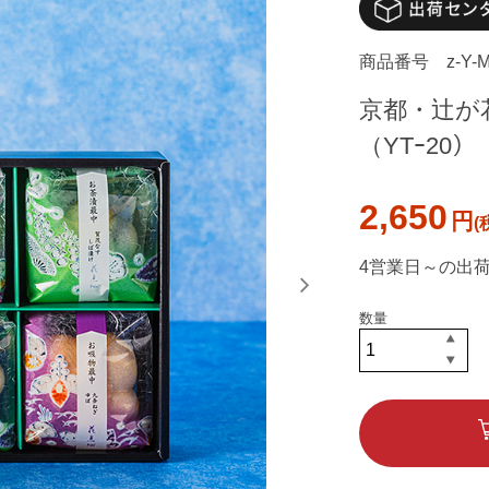
商品番号
z-Y-
京都・辻が
（YTｰ20）
2,650
円
4営業日～の出