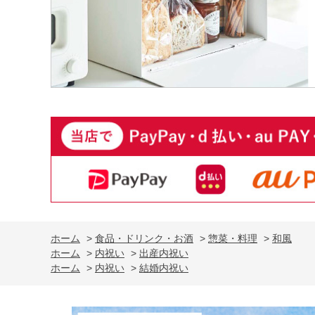
ホーム
>
食品・ドリンク・お酒
>
惣菜・料理
>
和風
ホーム
>
内祝い
>
出産内祝い
ホーム
>
内祝い
>
結婚内祝い