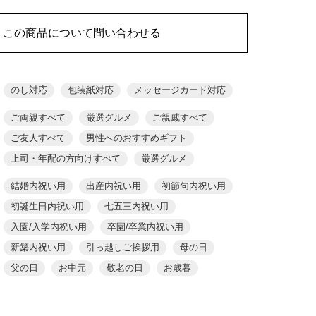
この商品について問い合わせる
のし対応
包装紙対応
メッセージカード対応
ご両親すべて
厳選グルメ
ご親戚すべて
ご友人すべて
男性へのおすすめギフト
上司・年配の方向けすべて
厳選グルメ
結婚内祝い用
出産内祝い用
初節句内祝い用
初誕生日内祝い用
七五三内祝い用
入園/入学内祝い用
卒園/卒業内祝い用
新築内祝い用
引っ越しご挨拶用
母の日
父の日
お中元
敬老の日
お歳暮