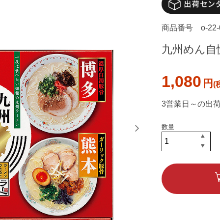
商品番号
o-22
九州めん自
1,080
円
3営業日～の出