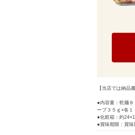
【当店では納品
●内容量：乾麺８
ープ３５ｇ×各１
●化粧箱：約24×1
●賞味期限：賞味