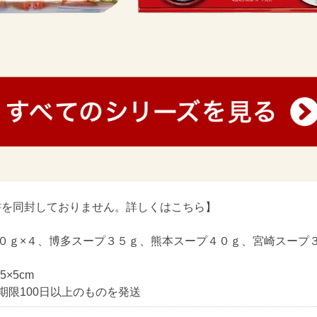
書を同封しておりません。詳しくは
こちら
】
０ｇ×４、博多スープ３５ｇ、熊本スープ４０ｇ、宮崎スープ
5×5cm
期限100日以上のものを発送