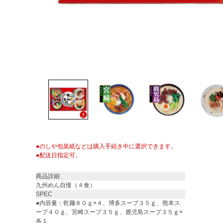
●のしや包装紙などは購入手続き中に選択できます。
●配送日指定可。
商品詳細
九州めん自慢（４食）
SPEC
●内容量：乾麺８０ｇ×４、博多スープ３５ｇ、熊本ス
ープ４０ｇ、宮崎スープ３５ｇ、鹿児島スープ３５ｇ×
各１