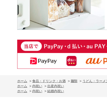
ホーム
>
食品・ドリンク・お酒
>
麺類
>
うどん・ラーメ
ホーム
>
内祝い
>
出産内祝い
ホーム
>
内祝い
>
結婚内祝い