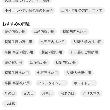
女性に喜ばれるグルメ・雑貨
小分けしやすい個包装のお菓子
上司・年配の方向けすべて
おすすめの用途
結婚内祝い用
出産内祝い用
初節句内祝い用
初誕生日内祝い用
七五三内祝い用
入園/入学内祝い用
卒園/卒業内祝い用
新築内祝い用
引っ越しご挨拶用
結婚祝い用
出産祝い用
初節句祝い用
初誕生日祝い用
七五三祝い用
入園/入学祝い用
卒園/卒業祝い用
バレンタインデー
ホワイトデー
母の日
父の日
お中元
敬老の日
クリスマス
お歳暮